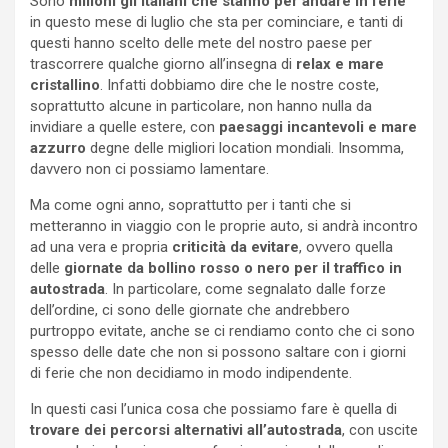
Sono
milioni gli italiani che stanno per andare in ferie
in questo mese di luglio che sta per cominciare, e tanti di
questi hanno scelto delle mete del nostro paese per
trascorrere qualche giorno all’insegna di
relax e mare
cristallino
. Infatti dobbiamo dire che le nostre coste,
soprattutto alcune in particolare, non hanno nulla da
invidiare a quelle estere, con
paesaggi incantevoli e mare
azzurro
degne delle migliori location mondiali. Insomma,
davvero non ci possiamo lamentare.
Ma come ogni anno, soprattutto per i tanti che si
metteranno in viaggio con le proprie auto, si andrà incontro
ad una vera e propria
criticità da evitare
, ovvero quella
delle
giornate da bollino rosso o nero per il traffico in
autostrada
. In particolare, come segnalato dalle forze
dell’ordine, ci sono delle giornate che andrebbero
purtroppo evitate, anche se ci rendiamo conto che ci sono
spesso delle date che non si possono saltare con i giorni
di ferie che non decidiamo in modo indipendente.
In questi casi l’unica cosa che possiamo fare è quella di
trovare dei percorsi alternativi all’autostrada
, con uscite