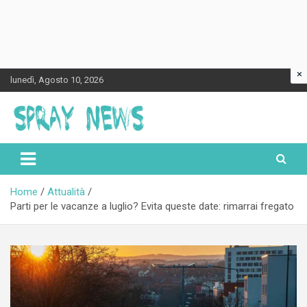
×
Skip
lunedì, Agosto 10, 2026
to
content
Spraynews.it
Home
Attualità
Parti per le vacanze a luglio? Evita queste date: rimarrai fregato