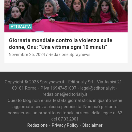
ATTUALITÀ
Giornata mondiale contro la violenza sulle
donne, Onu: “Una vittima ogni 10 minuti”
Novembre 25, 2024
Redazione Spraynews
Copyright © 2025 Spraynews.it - Editorially Srl - Via Assisi 21 -
00181 Roma - P.Iva 16947451007 - legal@editorially.it -
redazione@editorially.it
Questo blog non è una testata giornalistica, in quanto viene
aggiornato senza alcuna periodicità. Non può pertanto
considerarsi un prodotto editoriale ai sensi della legge n. 62
del 07.03.2001
Redazione
-
Privacy Policy
-
Disclaimer