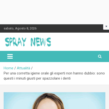
×
Skip
sabato, Agosto 8, 2026
to
content
Spraynews.it
Home
Attualità
Per una corretta igiene orale gli esperti non hanno dubbio: sono
questi i minuti giusti per spazzolare i denti