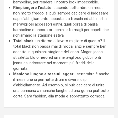
bamboline, per rendere il nostro look impeccabile.
Rimpiangere l’estate:
essendo settembre un mese
non molto freddo, si può sempre decidere di indossare
capi d’abbigliamento abbastanza freschi ed abbinarli a
meravigliosi accessori estivi, quali borsa di paglia,
bamboline o ancora orecchini e fermagli per capelli che
richiamano la stagione estiva.
Total black:
un ritorno al lavoro migliore di questo? Il
total black non passa mai di moda, anzi è sempre ben
accetto in qualsiasi stagione dell’anno. Magari jeans,
stivaletto blu o nero ed un meraviglioso giubbino di
jeans da indossare nei momenti più freddi della
giornata.
Maniche lunghe e tessuti leggeri:
settembre è anche
il mese che ci permette di unire diversi capi
d’abbigliamento. Ad esempio, si può decidere di unire
una camicina a maniche lunghe ed una gonna piuttosto
corta. Sarà fashion, alla moda e soprattutto comoda.