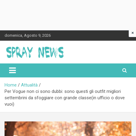
×
Skip
domenica, Agosto 9, 2026
to
content
Spraynews.it
Home
Attualità
Per Vogue non ci sono dubbi: sono questi gli outfit migliori
settembrini da sfoggiare con grande classe(in ufficio o dove
vuoi)