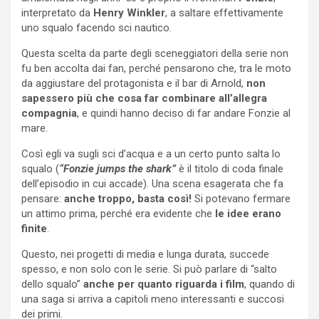
interpretato da
Henry Winkler
, a saltare effettivamente
uno squalo facendo sci nautico.
Questa scelta da parte degli sceneggiatori della serie non
fu ben accolta dai fan, perché pensarono che, tra le moto
da aggiustare del protagonista e il bar di Arnold,
non
sapessero più che cosa far combinare all’allegra
compagnia
, e quindi hanno deciso di far andare Fonzie al
mare.
Così egli va sugli sci d’acqua e a un certo punto salta lo
squalo (
“Fonzie jumps the shark”
è il titolo di coda finale
dell’episodio in cui accade). Una scena esagerata che fa
pensare:
anche troppo, basta così!
Si potevano fermare
un attimo prima, perché era evidente che
le idee erano
finite
.
Questo, nei progetti di media e lunga durata, succede
spesso, e non solo con le serie. Si può parlare di “salto
dello squalo”
anche per quanto riguarda i film
, quando di
una saga si arriva a capitoli meno interessanti e succosi
dei primi.