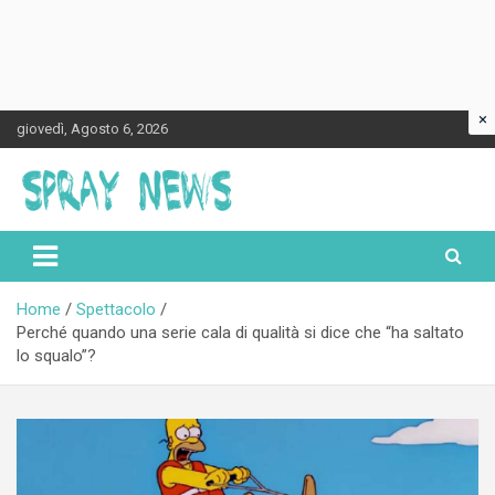
×
Skip
giovedì, Agosto 6, 2026
to
content
Spraynews.it
Home
Spettacolo
Perché quando una serie cala di qualità si dice che “ha saltato
lo squalo”?