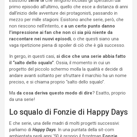
Esistono
serie tv
che tengono incollati gli spettatori dal
primo episodio all’ultimo, quello che esce a distanza di anni
dall’inizio delle avventure dei protagonisti, passando in
mezzo per mille stagioni. Esistono anche serie, però, che
non riescono nell’intento, e
a un certo punto danno
l’impressione ai fan che non ci sia più niente da
raccontare nei nuovi episodi
, o che questi siano una
vaga ripetizione piena di spoiler di ciò che è già successo.
In gergo, in questi casi,
si dice che una serie abbia fatto
il “salto dello squalo”
. Ossia, il momento in cui un
progetto del piccolo schermo molla la qualità e decide di
andare avanti soltanto per sfruttare il marchio ha un nome
preciso, e si chiama proprio “salto dello squalo”.
Ma
da cosa deriva questo modo di dire
? Esatto, proprio
da una serie!
Lo squalo di Fonzie di Happy Days
E che serie, una delle madri di molti progetti successivi:
parliamo di
Happy Days
. In una puntata della sit-com
ambientata negli anni ’50 è proprio il frontman
Fonzie
,