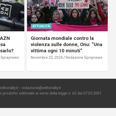
ATTUALITÀ
 DAZN
Giornata mondiale contro la
osa
violenza sulle donne, Onu: “Una
usarlo?
vittima ogni 10 minuti”
 Spraynews
Novembre 25, 2024
Redazione Spraynews
torially.it - redazione@editorially.it
prodotto editoriale ai sensi della legge n. 62 del 07.03.2001