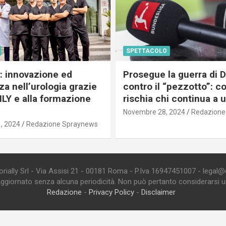
SPETTACOLO
c: innovazione ed
Prosegue la guerra di
a nell’urologia grazie
contro il “pezzotto”: c
ILY e alla formazione
rischia chi continua a 
Novembre 28, 2024
Redazione
, 2024
Redazione Spraynews
ially Srl - Via Assisi 21 - 00181 Roma - P.Iva 16947451007 - legal@edi
aggiornato senza alcuna periodicità. Non può pertanto considerarsi un 
Redazione
-
Privacy Policy
-
Disclaimer