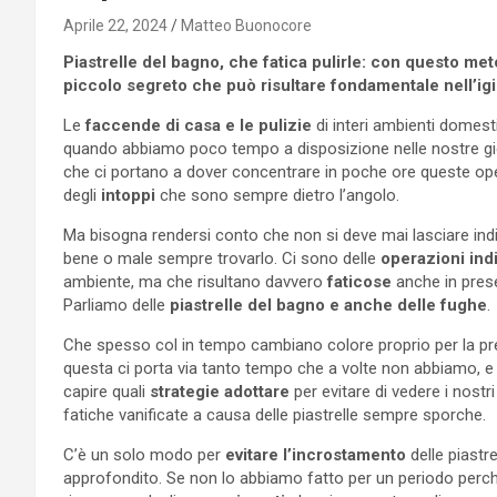
Aprile 22, 2024
Matteo Buonocore
Piastrelle del bagno, che fatica pulirle: con questo m
piccolo segreto che può risultare fondamentale nell’ig
Le
faccende di casa e le pulizie
di interi ambienti domes
quando abbiamo poco tempo a disposizione nelle nostre gior
che ci portano a dover concentrare in poche ore queste ope
degli
intoppi
che sono sempre dietro l’angolo.
Ma bisogna rendersi conto che non si deve mai lasciare indiet
bene o male sempre trovarlo. Ci sono delle
operazioni ind
ambiente, ma che risultano davvero
faticose
anche in pres
Parliamo delle
piastrelle del bagno e anche delle fughe
.
Che spesso col in tempo cambiano colore proprio per la p
questa ci porta via tanto tempo che a volte non abbiamo, 
capire quali
strategie adottare
per evitare di vedere i nostr
fatiche vanificate a causa delle piastrelle sempre sporche.
C’è un solo modo per
evitare l’incrostamento
delle piastre
approfondito. Se non lo abbiamo fatto per un periodo perché