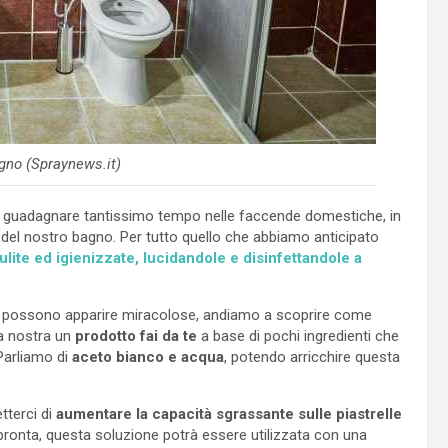
agno (Spraynews.it)
a guadagnare tantissimo tempo nelle faccende domestiche, in
 del nostro bagno. Per tutto quello che abbiamo anticipato
ulite ed igienizzate, lucidandole e disinfettandole a
arta possono apparire miracolose, andiamo a scoprire come
a nostra un
prodotto fai da te
a base di pochi ingredienti che
Parliamo di
aceto bianco e acqua
, potendo arricchire questa
terci di
aumentare la capacità sgrassante sulle piastrelle
 pronta, questa soluzione potrà essere utilizzata con una