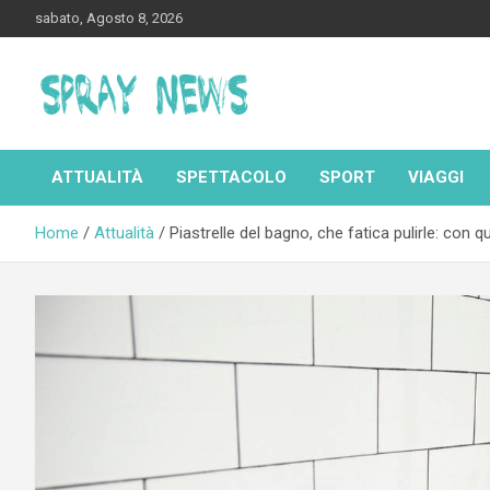
Skip
sabato, Agosto 8, 2026
to
content
Spraynews.it
ATTUALITÀ
SPETTACOLO
SPORT
VIAGGI
Home
Attualità
Piastrelle del bagno, che fatica pulirle: con