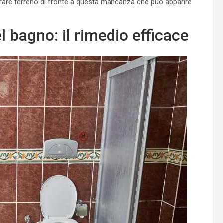
rare terreno di fronte a questa mancanza che può apparire
l bagno: il rimedio efficace