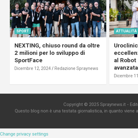
SPORT
ATTUALITÀ
NEXTING, chiuso round da oltre
Uroclini
2 milioni per lo sviluppo di
eccellenz
SportFace
al Robot 
avanzata
Dicembre 12, 2024
Redazione Spraynews
Dicembre 11
Copyright © 2025 Spraynews.it - Editor
Questo blog non è una testata giornalistica, in quanto viene 
Change privacy settings