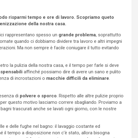
etodo risparmi tempo e ore di lavoro. Scopriamo queto
ienizzazione della nostra casa.
tici rappresentano spesso un
grande problema
, soprattutto
nate quando ci dobbiamo dividere tra lavoro e altri impegni
razioni. Ma non sempre è facile coniugare il tutto evitando
ro la pulizia della nostra casa, e il tempo per farle si deve
ispensabili
affinché possiamo dire di avere un sano e pulito
enza di incrostazioni o
macchie difficili da eliminare
.
resenza di
polvere o sporco
. Rispetto alle altre pulizie proprio
e per questo motivo lasciamo correre sbagliando. Proviamo a
i bagni trascurati anche se lavati ogni giorno, con le nostre
lle e delle fughe nel bagno: il lavaggio costante ed
 il tempo a disposizione non c’è stato, allora bisogna