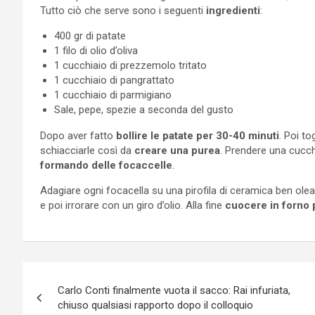
Tutto ciò che serve sono i seguenti
ingredienti
:
400 gr di patate
1 filo di olio d’oliva
1 cucchiaio di prezzemolo tritato
1 cucchiaio di pangrattato
1 cucchiaio di parmigiano
Sale, pepe, spezie a seconda del gusto
Dopo aver fatto
bollire le patate per 30-40 minuti
. Poi to
schiacciarle così da
creare una
purea
. Prendere una cucchi
formando delle focaccelle
.
Adagiare ogni focacella su una pirofila di ceramica ben olea
e poi irrorare con un giro d’olio. Alla fine
cuocere in forno 
Navigazione
Carlo Conti finalmente vuota il sacco: Rai infuriata,
articoli
chiuso qualsiasi rapporto dopo il colloquio