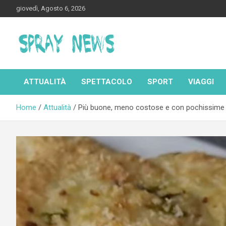
Skip
giovedì, Agosto 6, 2026
to
content
Spraynews.it
ATTUALITÀ
SPETTACOLO
SPORT
VIAGGI
Home
Attualità
Più buone, meno costose e con pochissime ca