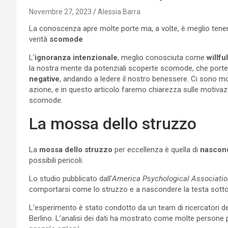
Novembre 27, 2023
Alessia Barra
La conoscenza apre molte porte ma, a volte, è meglio tener
verità
scomode
L’
ignoranza intenzionale
, meglio conosciuta come
willfu
la nostra mente da potenziali scoperte scomode, che porte
negative
, andando a ledere il nostro benessere. Ci sono mo
azione, e in questo articolo faremo chiarezza sulle motiva
scomode.
La mossa dello struzzo
La
mossa dello struzzo
per eccellenza è quella di
nascond
possibili pericoli.
Lo studio pubblicato dall’
America Psychological Associatio
comportarsi come lo struzzo e a nascondere la testa sotto 
L’esperimento è stato condotto da un team di ricercatori del
Berlino. L’analisi dei dati ha mostrato come molte persone