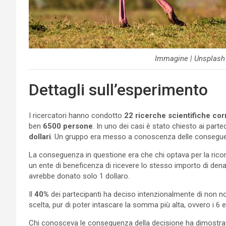
Immagine | Unsplash
Dettagli sull’esperimento
I ricercatori hanno condotto
22 ricerche scientifiche cor
ben
6500 persone
. In uno dei casi è stato chiesto ai parte
dollari
. Un gruppo era messo a conoscenza delle conseguenz
La conseguenza in questione era che chi optava per la ri
un ente di beneficenza di ricevere lo stesso importo di denaro
avrebbe donato solo 1 dollaro.
Il
40%
dei partecipanti ha deciso intenzionalmente di non n
scelta, pur di poter intascare la somma più alta, ovvero i 6 e
Chi conosceva le conseguenza della decisione ha dimostrat