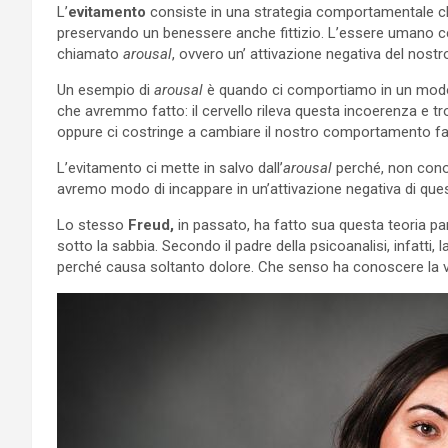
L’
evitamento
consiste in una strategia comportamentale 
preservando un benessere anche fittizio. L’essere umano cer
chiamato
arousal
, ovvero un’ attivazione negativa del nost
Un esempio di
arousal
è quando ci comportiamo in un modo
che avremmo fatto: il cervello rileva questa incoerenza e trov
oppure ci costringe a cambiare il nostro comportamento f
L’evitamento ci mette in salvo dall’
arousal
perché, non cono
avremo modo di incappare in un’attivazione negativa di ques
Lo stesso
Freud,
in passato, ha fatto sua questa teoria pa
sotto la sabbia. Secondo il padre della psicoanalisi, infatti
perché causa soltanto dolore. Che senso ha conoscere la ve