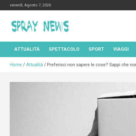
Skip
venerdì, Agosto 7, 2026
to
content
Spraynews.it
ATTUALITÀ
SPETTACOLO
SPORT
VIAGGI
Home
Attualità
Preferisci non sapere le cose? Sappi che non 