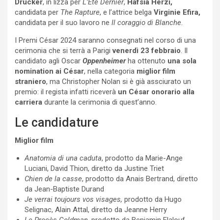
Drucker
, in lizza per
L’Été Dernier
,
Hafsia Herzi,
candidata per
The Rapture
, e l’attrice belga
Virginie Efira,
candidata per il suo lavoro ne
Il coraggio di Blanche
.
I Premi César 2024 saranno consegnati nel corso di una
cerimonia che si terrà a Parigi
venerdì 23 febbraio
. Il
candidato agli Oscar
Oppenheimer
ha ottenuto
una sola
nomination ai César
, nella categoria
miglior film
straniero
, ma Christopher Nolan si è già assciurato un
premio: il regista infatti riceverà
un César onorario alla
carriera
durante la cerimonia di quest’anno.
Le candidature
Miglior film
Anatomia di una caduta
, prodotto da Marie-Ange
Luciani, David Thion, diretto da Justine Triet
Chien de la casse
, prodotto da Anais Bertrand, diretto
da Jean-Baptiste Durand
Je verrai toujours vos visages,
prodotto da Hugo
Selignac, Alain Attal, diretto da Jeanne Herry
Le Procès Goldman
, prodotto da Benjamin Elalouf,