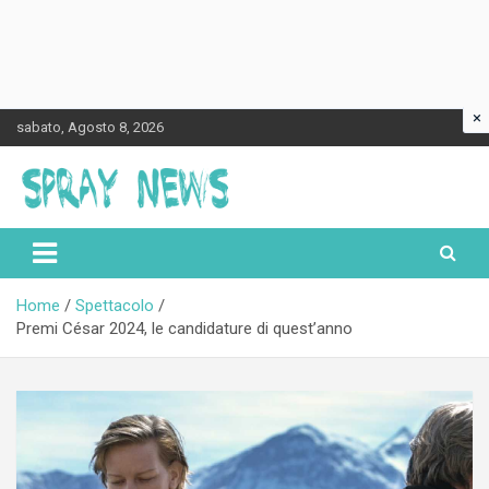
×
Skip
sabato, Agosto 8, 2026
to
content
Spraynews.it
Home
Spettacolo
Premi César 2024, le candidature di quest’anno