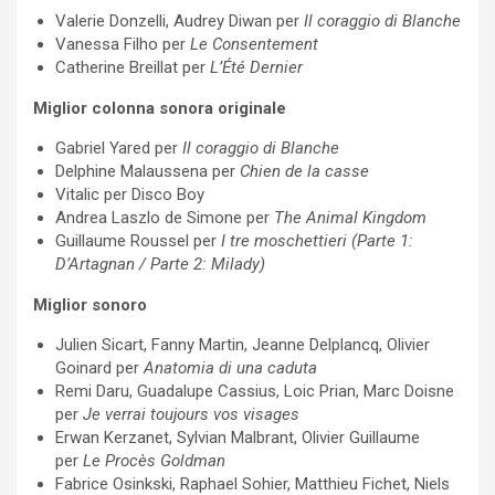
Valerie Donzelli, Audrey Diwan per
Il coraggio di Blanche
Vanessa Filho per
Le Consentement
Catherine Breillat per
L’Été Dernier
Miglior colonna sonora originale
Gabriel Yared per
Il coraggio di Blanche
Delphine Malaussena per
Chien de la casse
Vitalic per Disco Boy
Andrea Laszlo de Simone per
The Animal Kingdom
Guillaume Roussel per
I tre moschettieri (Parte 1:
D’Artagnan / Parte 2: Milady)
Miglior sonoro
Julien Sicart, Fanny Martin, Jeanne Delplancq, Olivier
Goinard per
Anatomia di una caduta
Remi Daru, Guadalupe Cassius, Loic Prian, Marc Doisne
per
Je verrai toujours vos visages
Erwan Kerzanet, Sylvian Malbrant, Olivier Guillaume
per
Le Procès Goldman
Fabrice Osinkski, Raphael Sohier, Matthieu Fichet, Niels