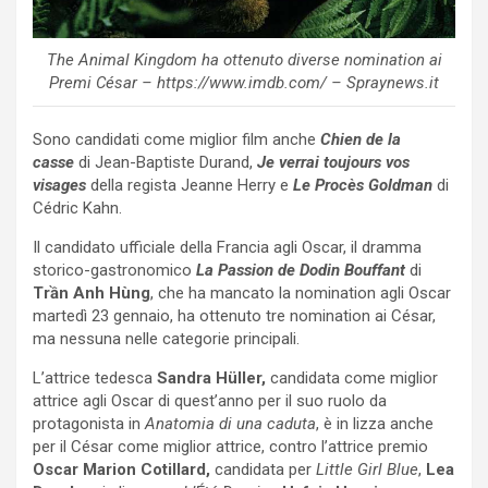
The Animal Kingdom ha ottenuto diverse nomination ai
Premi César – https://www.imdb.com/ – Spraynews.it
Sono candidati come miglior film anche
Chien de la
casse
di Jean-Baptiste Durand,
Je verrai toujours vos
visages
della regista Jeanne Herry e
Le Procès Goldman
di
Cédric Kahn.
Il candidato ufficiale della Francia agli Oscar, il dramma
storico-gastronomico
La Passion de Dodin Bouffant
di
Trần Anh Hùng
, che ha mancato la nomination agli Oscar
martedì 23 gennaio, ha ottenuto tre nomination ai César,
ma nessuna nelle categorie principali.
L’attrice tedesca
Sandra Hüller,
candidata come miglior
attrice agli Oscar di quest’anno per il suo ruolo da
protagonista in
Anatomia di una caduta
, è in lizza anche
per il César come miglior attrice, contro l’attrice premio
Oscar Marion Cotillard,
candidata per
Little Girl Blue
,
Lea