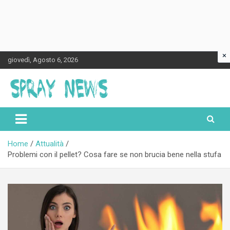
×
Skip
giovedì, Agosto 6, 2026
to
content
Spraynews.it
Home
Attualità
Problemi con il pellet? Cosa fare se non brucia bene nella stufa