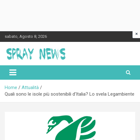
×
Skip
sabato, Agosto 8, 2026
to
content
Spraynews.it
Home
Attualità
Quali sono le isole più sostenibili d’Italia? Lo svela Legambiente