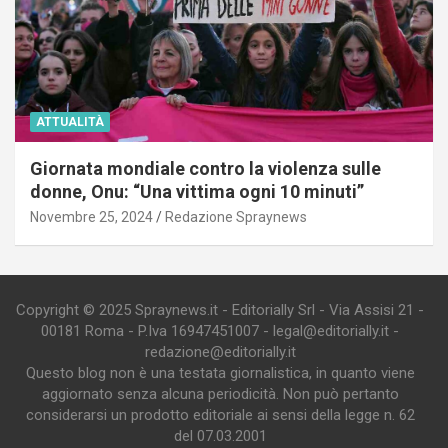
ATTUALITÀ
Giornata mondiale contro la violenza sulle
donne, Onu: “Una vittima ogni 10 minuti”
Novembre 25, 2024
Redazione Spraynews
Copyright © 2025 Spraynews.it - Editorially Srl - Via Assisi 21 -
00181 Roma - P.Iva 16947451007 - legal@editorially.it -
redazione@editorially.it
Questo blog non è una testata giornalistica, in quanto viene
aggiornato senza alcuna periodicità. Non può pertanto
considerarsi un prodotto editoriale ai sensi della legge n. 62
del 07.03.2001