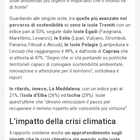
sfide ambientali più urgenti e importanti che il mondo ha
di fronte
“.
Guardando alle singole isole, tra
quelle più avanzate nel
percorso di sostenibilità ci sono le isole Tremiti
con un
indice pari al 53%, seguite dalle
Isole Egadi
(Favignana,
Marettimo, Levanzo),
le Eolie
(Lipari, Vulcano, Stromboli,
Panarea, Filicudi e Alicudi),
le Isole Pelagie
(Lampedusa e
Linosa) che raggiungono il 49%, e dall’isola di
Capraia
che
si attesta al 47%. “
Segno che si sta puntando su politiche
territoriali capaci di coniugare sostenibilità ambientale,
innovazione e attenzione per il territorio
“, sottolinea il
report.
In ritardo, invece, La Maddalena
, con un indice pari al
21%, l’
Isola d’Elba
(26%) ed
Ischia
(29%). Isole
quest’ultime che “
devono velocizzare il passo per
recuperare il terreno rispetto alle consorelle più virtuose
“.
L’impatto della crisi climatica
Il rapporto contiene anche
un approfondimento sugli
impatti che la crisi climatica sta avendo sulle isole