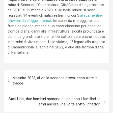
minori
. Secondo l’Osservatorio CittàClima di Legambiente,
dal 2010 al 22 maggio 2023, sulle isole minori si sono
registrati 14 eventi climatici estremi di cui 5
allagamenti e
alluvioni da piogge intense
, tre danni da mareggiate, due
frane da piogge intense e un caso ciascuno per danni da
trombe d’aria, danni alle infrastrutture, siccità prolungata e
danni da grandinate violente. Da sottolineare anche il costo
in termini di vite umane: 14 le vittime, 12 legate alla tragedia
di Casamicciola, a Ischia nel 2022, e due alla tromba d’aria
di Pantelleria.
Navigazione
Maturità 2023, al via la seconda prova: ecco tutte le
articoli
tracce
Stati Uniti, due bambini sparano e uccidono i familiari: le
armi ancora una volta sotto i riflettori