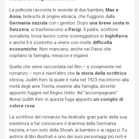
La pellicola racconta le vicende di due bambini,
Max e
Anna
, tedeschi di origine ebraica, che fuggono dalla
Germania nazista
con i genitori. Dopo
una breve sosta in
Svizzera
, si trasferiscono a
Parigi.
Il padre, scrittore
socialista, trova lavoro come sceneggiatore in
Inghilterra
e anche lì è costretto a vivere con molte
difficoltà
economiche.
Non mancano, anche nei Paesi che
ospitano la famiglia, minacce e inganni.
Quella che viene raccontata nel film – e ovviamente nel
romanzo – non è nient’altro che
la storia della scrittrice
stessa, Judith Kerr, la quale è nata nel 1923 ma intorno alla
metà degli anni Trenta, insieme alla famiglia, dovette
appunto fuggire nel Regno Unito. Ad “accompagnare”
Anna/Judith Kerr in questa fuga appunto
un coniglio di
colore rosa
.
La scrittrice del romanzo ha dedicato gran parte della sua
esistenza a far conoscere il dramma della Germania
nazista, e non solo della Shoah, ai bambini e ai ragazzi. Fu
autrice di libri illustrati e uno dei suoi personaggi più noti è