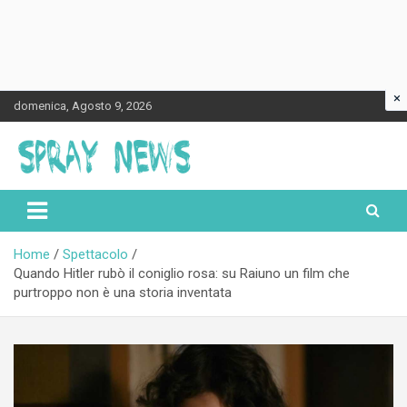
×
Skip
domenica, Agosto 9, 2026
to
content
Spraynews.it
Home
Spettacolo
Quando Hitler rubò il coniglio rosa: su Raiuno un film che
purtroppo non è una storia inventata