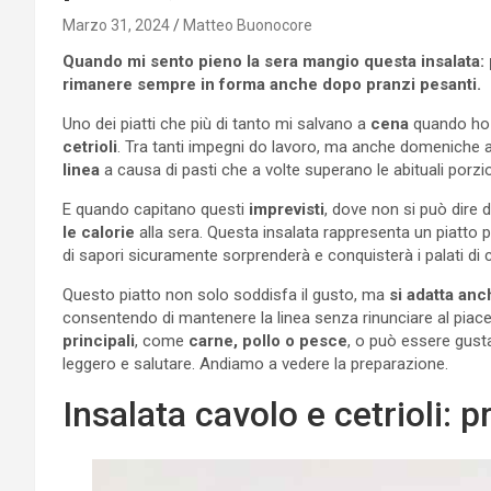
Marzo 31, 2024
Matteo Buonocore
Quando mi sento pieno la sera mangio questa insalata: p
rimanere sempre in forma anche dopo pranzi pesanti.
Uno dei piatti che più di tanto mi salvano a
cena
quando ho e
cetrioli
. Tra tanti impegni do lavoro, ma anche domeniche a 
linea
a causa di pasti che a volte superano le abituali porzi
E quando capitano questi
imprevisti
, dove non si può dire 
le calorie
alla sera. Questa insalata rappresenta un piatto 
di sapori sicuramente sorprenderà e conquisterà i palati di 
Questo piatto non solo soddisfa il gusto, ma
si adatta anc
consentendo di mantenere la linea senza rinunciare al pia
principali
, come
carne, pollo o pesce
, o può essere gus
leggero e salutare. Andiamo a vedere la preparazione.
Insalata cavolo e cetrioli: 