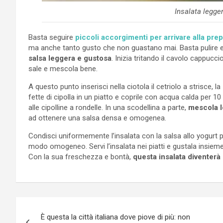
Insalata legge
Basta seguire
piccoli accorgimenti per arrivare alla pre
ma anche tanto gusto che non guastano mai. Basta pulire e 
salsa leggera e gustosa
. Inizia tritando il cavolo cappucc
sale e mescola bene.
A questo punto inserisci nella ciotola il cetriolo a strisce, la
fette di cipolla in un piatto e coprile con acqua calda per 10
alle cipolline a rondelle. In una scodellina a parte,
mescola l
ad ottenere una salsa densa e omogenea.
Condisci uniformemente l’insalata con la salsa allo yogurt 
modo omogeneo. Servi l’insalata nei piatti e gustala insieme 
Con la sua freschezza e bontà,
questa insalata diventerà 
Navigazione
È questa la città italiana dove piove di più: non