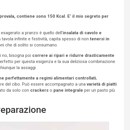
rovala, contiene sono 150 Kcal. E’ il mio segreto per
sagerato a pranzo è quello dell’
insalata di cavolo e
tavola infinite e festività, capita spesso di non
tenersi in
oni che di solito si consumano.
di no, bisogna poi
correre ai ripari e ridurre drasticamente
perfetto per questa esigenza e la sua deliziosa combinazione
chiunque la assaggi.
he perfettamente a regimi alimentari controllati
,
cere del cibo. Può essere accompagnato a una
varietà di piatti
tato da solo con
crackers
o
pane integrale
per un pasto più
preparazione