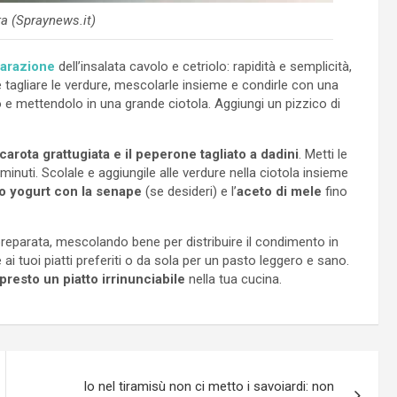
ra (Spraynews.it)
parazione
dell’insalata cavolo e cetriolo: rapidità e semplicità,
tagliare le verdure, mescolarle insieme e condirle con una
io e mettendolo in una grande ciotola. Aggiungi un pizzico di
carota grattugiata e il peperone tagliato a dadini
. Metti le
 minuti. Scolale e aggiungile alle verdure nella ciotola insieme
o yogurt con la senape
(se desideri) e l’
aceto di mele
fino
preparata, mescolando bene per distribuire il condimento in
ai tuoi piatti preferiti o da sola per un pasto leggero e sano.
presto un piatto irrinunciabile
nella tua cucina.
Io nel tiramisù non ci metto i savoiardi: non