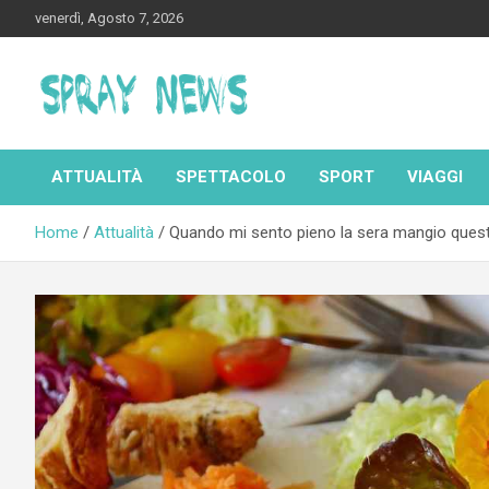
Skip
venerdì, Agosto 7, 2026
to
content
Spraynews.it
ATTUALITÀ
SPETTACOLO
SPORT
VIAGGI
Home
Attualità
Quando mi sento pieno la sera mangio questa