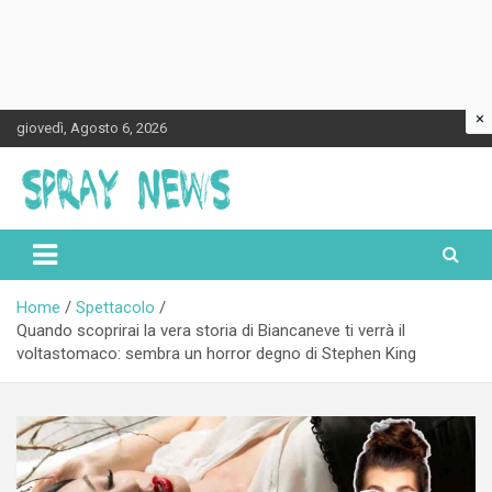
×
Skip
giovedì, Agosto 6, 2026
to
content
Spraynews.it
Home
Spettacolo
Quando scoprirai la vera storia di Biancaneve ti verrà il
voltastomaco: sembra un horror degno di Stephen King