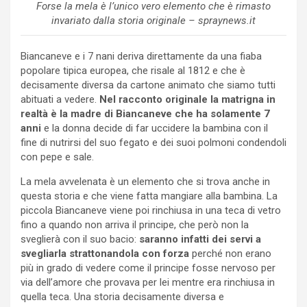
Forse la mela è l’unico vero elemento che è rimasto
invariato dalla storia originale – spraynews.it
Biancaneve e i 7 nani deriva direttamente da una fiaba
popolare tipica europea, che risale al 1812 e che è
decisamente diversa da cartone animato che siamo tutti
abituati a vedere.
Nel racconto originale la matrigna in
realtà è la madre di
Biancaneve che ha solamente 7
anni
e la donna decide di far uccidere la bambina con il
fine di nutrirsi del suo fegato e dei suoi polmoni condendoli
con pepe e sale.
La mela avvelenata è un elemento che si trova anche in
questa storia e che viene fatta mangiare alla bambina. La
piccola Biancaneve viene poi rinchiusa in una teca di vetro
fino a quando non arriva il principe, che però non la
sveglierà con il suo bacio:
saranno infatti dei servi a
svegliarla strattonandola con forza
perché non erano
più in grado di vedere come il principe fosse nervoso per
via dell’amore che provava per lei mentre era rinchiusa in
quella teca. Una storia decisamente diversa e