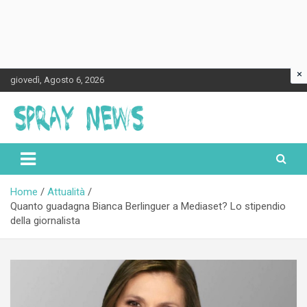
×
Skip
giovedì, Agosto 6, 2026
to
content
Spraynews.it
Home
Attualità
Quanto guadagna Bianca Berlinguer a Mediaset? Lo stipendio
della giornalista