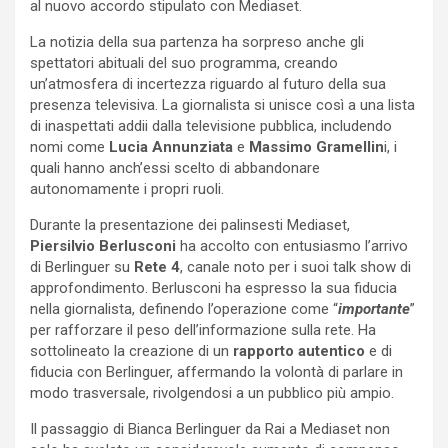
al nuovo accordo stipulato con Mediaset.
La notizia della sua partenza ha sorpreso anche gli
spettatori abituali del suo programma, creando
un’atmosfera di incertezza riguardo al futuro della sua
presenza televisiva. La giornalista si unisce così a una lista
di inaspettati addii dalla televisione pubblica, includendo
nomi come
Lucia Annunziata
e
Massimo Gramellin
i, i
quali hanno anch’essi scelto di abbandonare
autonomamente i propri ruoli.
Durante la presentazione dei palinsesti Mediaset,
Piersilvio Berlusconi
ha accolto con entusiasmo l’arrivo
di Berlinguer su
Rete 4
, canale noto per i suoi talk show di
approfondimento. Berlusconi ha espresso la sua fiducia
nella giornalista, definendo l’operazione come “
importante
”
per rafforzare il peso dell’informazione sulla rete. Ha
sottolineato la creazione di un
rapporto autentico
e di
fiducia con Berlinguer, affermando la volontà di parlare in
modo trasversale, rivolgendosi a un pubblico più ampio.
Il passaggio di Bianca Berlinguer da Rai a Mediaset non