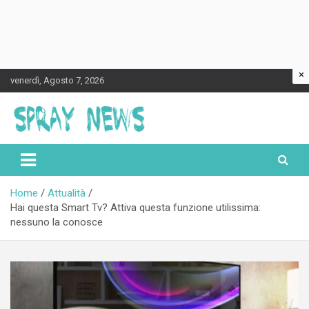
×
Skip
venerdì, Agosto 7, 2026
to
content
Spraynews.it
Home
Attualità
Hai questa Smart Tv? Attiva questa funzione utilissima:
nessuno la conosce