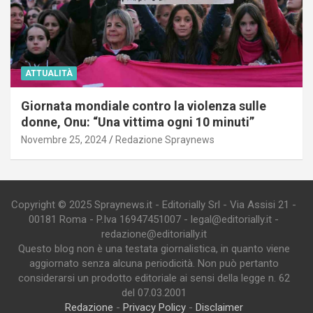
ATTUALITÀ
Giornata mondiale contro la violenza sulle
donne, Onu: “Una vittima ogni 10 minuti”
Novembre 25, 2024
Redazione Spraynews
Copyright © 2025 Spraynews.it - Editorially Srl - Via Assisi 21 -
00181 Roma - P.Iva 16947451007 - legal@editorially.it -
redazione@editorially.it
Questo blog non è una testata giornalistica, in quanto viene
aggiornato senza alcuna periodicità. Non può pertanto
considerarsi un prodotto editoriale ai sensi della legge n. 62
del 07.03.2001
Redazione
-
Privacy Policy
-
Disclaimer