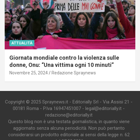
ATTUALITÀ
Giornata mondiale contro la violenza sulle
donne, Onu: “Una vittima ogni 10 minuti”
Novembre 25, 2024
Redazione Spraynews
Copyright © 2025 Spraynews.it - Editorially Srl - Via Assisi 21 -
00181 Roma - P.Iva 16947451007 - legal@editorially.it -
redazione@editorially.it
Questo blog non è una testata giornalistica, in quanto viene
aggiornato senza alcuna periodicità. Non può pertanto
considerarsi un prodotto editoriale ai sensi della legge n. 62