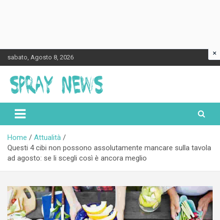
×
Skip
sabato, Agosto 8, 2026
to
content
Spraynews.it
Home
Attualità
Questi 4 cibi non possono assolutamente mancare sulla tavola
ad agosto: se li scegli così è ancora meglio