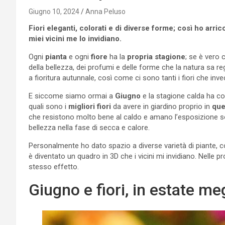
Giugno 10, 2024
Anna Peluso
Fiori eleganti, colorati e di diverse forme; così ho arri
miei vicini me lo invidiano.
Ogni
pianta
e ogni
fiore
ha la
propria stagione
; se è vero 
della bellezza, dei profumi e delle forme che la natura sa r
a fioritura autunnale, così come ci sono tanti i fiori che inve
E siccome siamo ormai a
Giugno
e la stagione calda ha co
quali sono i
migliori fiori
da avere in giardino proprio in
que
che resistono molto bene al caldo e amano l’esposizione sol
bellezza nella fase di secca e calore.
Personalmente ho dato spazio a diverse varietà di piante, con
è diventato un quadro in 3D che i vicini mi invidiano. Nelle p
stesso effetto.
Giugno e fiori, in estate me