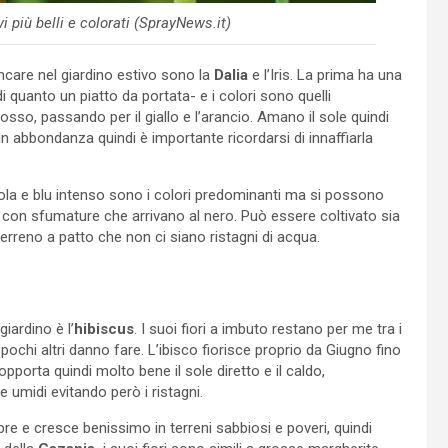
vi più belli e colorati (SprayNews.it)
ncare nel giardino estivo sono la
Dalia
e l’Iris. La prima ha una
i quanto un piatto da portata- e i colori sono quelli
osso, passando per il giallo e l’arancio. Amano il sole quindi
n abbondanza quindi è importante ricordarsi di innaffiarla
 Viola e blu intenso sono i colori predominanti ma si possono
re con sfumature che arrivano al nero. Può essere coltivato sia
erreno a patto che non ci siano ristagni di acqua.
iardino è l’
hibiscus
. I suoi fiori a imbuto restano per me tra i
chi altri danno fare. L’ibisco fiorisce proprio da Giugno fino
pporta quindi molto bene il sole diretto e il caldo,
 e umidi evitando però i ristagni.
re e cresce benissimo in terreni sabbiosi e poveri, quindi