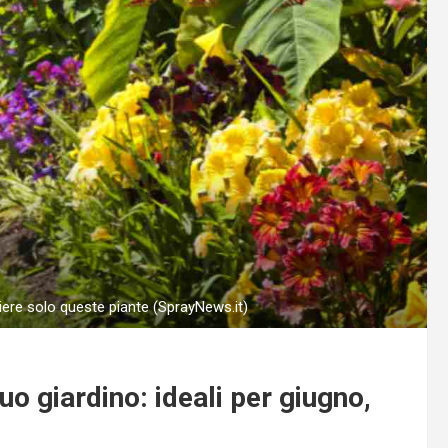
liere solo queste piante (SprayNews.it)
uo giardino: ideali per giugno,