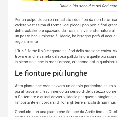
Dalie e Iris sono due dei fiori esti
Per un colpo d’occhio immediato i due fiori da non farsi ma
varietà vastissima di forme -dai piccoli pon pon a fiori grand
dell’arcobaleno e spaziano dal rosa e le varie sfumature al r
un posto ben luminoso è l’ideale, ha bisogno però di acqua i
regolarmente.
L’
Iris
è forse il più elegante dei fiori della stagione estiva.
trovare anche varietà dal rosa pallido fino a quelle più scu
in pieno sole che in mezz’ombra, crescono poi in qualsiasi t
Le fioriture più lunghe
Altra pianta che crea davvero un angolo particolare del mio g
più affascinanti, esprimendo un senso di delicatezza come po
a Settembre è quindi davvero l’ideale per questa stagione, so
l’importante è ricordarsi di fornirgli terreni ricchi di hummus
Concludo con una pianta che fiorisce da Aprile fino ad Ottob