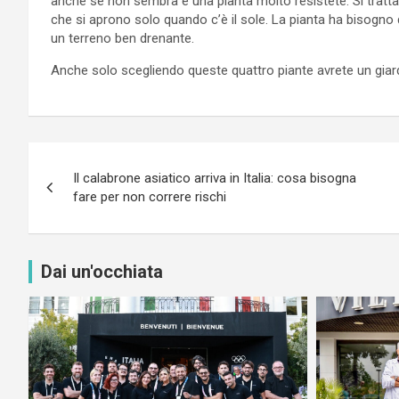
anche se non sembra è una pianta molto resistete. Si tratta
che si aprono solo quando c’è il sole. La pianta ha bisogno
un terreno ben drenante.
Anche solo scegliendo queste quattro piante avrete un giardin
Navigazione
Il calabrone asiatico arriva in Italia: cosa bisogna
articoli
fare per non correre rischi
Dai un'occhiata