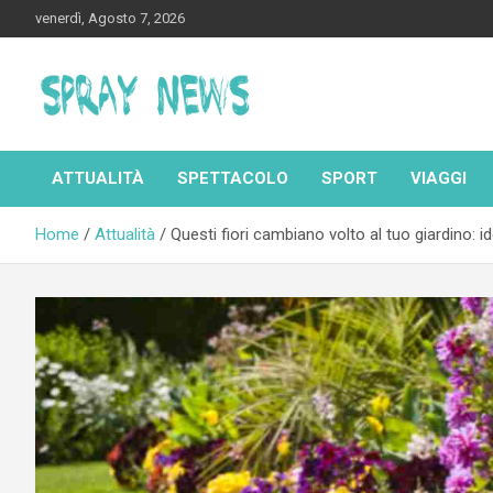
Skip
venerdì, Agosto 7, 2026
to
content
Spraynews.it
ATTUALITÀ
SPETTACOLO
SPORT
VIAGGI
Home
Attualità
Questi fiori cambiano volto al tuo giardino: id