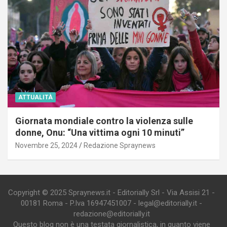
ATTUALITÀ
Giornata mondiale contro la violenza sulle
donne, Onu: “Una vittima ogni 10 minuti”
Novembre 25, 2024
Redazione Spraynews
Copyright © 2025 Spraynews.it - Editorially Srl - Via Assisi 21 -
00181 Roma - P.Iva 16947451007 - legal@editorially.it -
redazione@editorially.it
Questo blog non è una testata giornalistica, in quanto viene