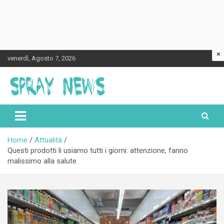
×
Skip
venerdì, Agosto 7, 2026
to
content
Spraynews.it
Home
Attualità
Questi prodotti li usiamo tutti i giorni: attenzione, fanno
malissimo alla salute