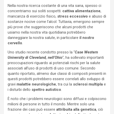
Nella nostra ricerca costante di una vita sana, spesso ci
concentriamo sui soliti sospetti:
cattiva alimentazione
,
mancanza di esercizio fisico,
stress eccessivo
e abuso di
sostanze nocive come l’alcol. Tuttavia, emergono sempre
più prove che suggeriscono che alcuni prodotti che
usiamo nella nostra vita quotidiana potrebbero
danneggiare la nostra salute, in particolare
il nostro
cervello
.
Uno studio recente condotto presso la “
Case Western
University di Cleveland, nell’Ohio
“, ha sollevato importanti
preoccupazioni riguardo ai potenziali rischi per la salute
associati all’uso di prodotti di uso comune. Secondo
quanto riportato, almeno due classi di composti presenti in
questi prodotti potrebbero essere correlati allo sviluppo di
gravi
malattie neurologiche
, tra cui la
sclerosi multipla
e
i disturbi dello
spettro autistico
.
È noto che i problemi neurologici sono diffusi e colpiscono
milioni di persone in tutto il mondo. Mentre solo una
frazione dei casi può essere
attribuita alla genetica
, ciò