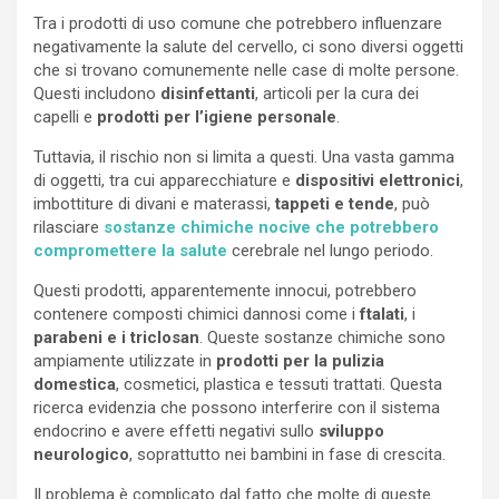
Tra i prodotti di uso comune che potrebbero influenzare
negativamente la salute del cervello, ci sono diversi oggetti
che si trovano comunemente nelle case di molte persone.
Questi includono
disinfettanti
, articoli per la cura dei
capelli e
prodotti per l’igiene personale
.
Tuttavia, il rischio non si limita a questi. Una vasta gamma
di oggetti, tra cui apparecchiature e
dispositivi elettronici
,
imbottiture di divani e materassi,
tappeti e tende
, può
rilasciare
sostanze chimiche nocive che potrebbero
compromettere la salute
cerebrale nel lungo periodo.
Questi prodotti, apparentemente innocui, potrebbero
contenere composti chimici dannosi come i
ftalati
, i
parabeni e i triclosan
. Queste sostanze chimiche sono
ampiamente utilizzate in
prodotti per la pulizia
domestica
, cosmetici, plastica e tessuti trattati. Questa
ricerca evidenzia che possono interferire con il sistema
endocrino e avere effetti negativi sullo
sviluppo
neurologico
, soprattutto nei bambini in fase di crescita.
Il problema è complicato dal fatto che molte di queste