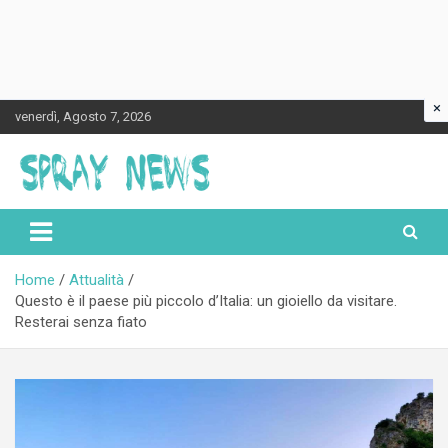
×
Skip
venerdì, Agosto 7, 2026
to
content
Spraynews.it
Home
Attualità
Questo è il paese più piccolo d’Italia: un gioiello da visitare.
Resterai senza fiato