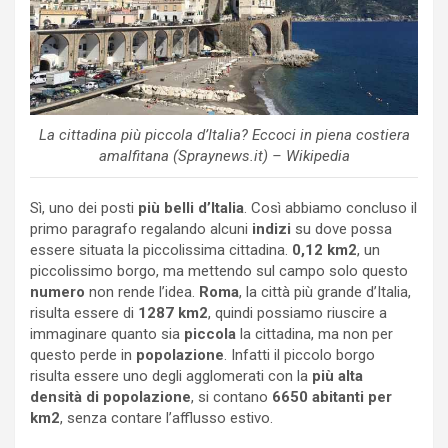
La cittadina più piccola d’Italia? Eccoci in piena costiera
amalfitana (Spraynews.it) – Wikipedia
Sì, uno dei posti
più belli d’Italia
. Così abbiamo concluso il
primo paragrafo regalando alcuni
indizi
su dove possa
essere situata la piccolissima cittadina.
0,12 km2
, un
piccolissimo borgo, ma mettendo sul campo solo questo
numero
non rende l’idea.
Roma
, la città più grande d’Italia,
risulta essere di
1287 km2
, quindi possiamo riuscire a
immaginare quanto sia
piccola
la cittadina, ma non per
questo perde in
popolazione
. Infatti il piccolo borgo
risulta essere uno degli agglomerati con la
più alta
densità di popolazione
, si contano
6650 abitanti per
km2
, senza contare l’afflusso estivo.