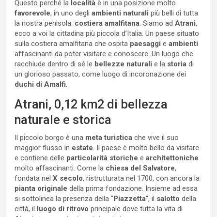
Questo perché la
località
è in una posizione molto
favorevole
, in uno degli
ambienti naturali
più belli di tutta
la nostra penisola:
costiera amalfitana
. Siamo ad
Atrani
,
ecco a voi la cittadina più piccola d’Italia. Un paese situato
sulla costiera amalfitana che ospita
paesaggi
e
ambienti
affascinanti da poter visitare e conoscere. Un luogo che
racchiude dentro di sé le
bellezze naturali
e la
storia
di
un glorioso passato, come luogo di incoronazione dei
duchi di Amalfi
.
Atrani, 0,12 km2 di bellezza
naturale e storica
Il piccolo borgo è una
meta turistica
che vive il suo
maggior flusso in
estate
. Il paese è molto bello da visitare
e contiene delle
particolarità storiche
e
architettoniche
molto affascinanti. Come la
chiesa del Salvatore
,
fondata nel
X secolo
, ristrutturata nel 1700, con ancora la
pianta originale
della prima fondazione. Insieme ad essa
si sottolinea la presenza della “
Piazzetta
“, il
salotto
della
città, il
luogo di ritrovo
principale dove tutta la vita di