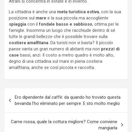
Atrani si concentra in estate e in inverno.
La cittadina è anche una
meta turistica estiva
, con la sua
posizione sul
mare
e la sua piccola ma accogliente
spiaggia
con il
fondale basso e sabbioso
, ottima per le
famiglie. Insomma un luogo che racchiude dentro di sé
tutte le grandi bellezze che è possibile trovare sulla
costiera amalfitana
. Da turisti non vi basta? Il piccolo
paese vanta un gran numero di abitanti ma non
prezzi di
case
bassi, anzi. Il costo a metro quadro è molto alto,
degno di una cittadina sul mare in piena costiera
amalfitana, anche se così piccola e raccolta.
Navigazione
Ero dipendente dal caffè: da quando ho trovato questa
articoli
bevanda l’ho eliminato per sempre. E sto molto meglio
Carne rossa, quale la cottura migliore? Come conviene
mangiarla