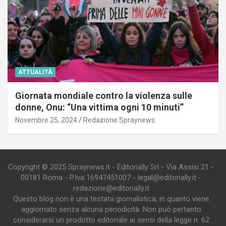
ATTUALITÀ
Giornata mondiale contro la violenza sulle
donne, Onu: “Una vittima ogni 10 minuti”
Novembre 25, 2024
Redazione Spraynews
Copyright © 2025 Spraynews.it - Editorially Srl - Via Assisi 21 -
00181 Roma - P.Iva 16947451007 - legal@editorially.it -
redazione@editorially.it
Questo blog non è una testata giornalistica, in quanto viene
aggiornato senza alcuna periodicità. Non può pertanto
considerarsi un prodotto editoriale ai sensi della legge n. 62