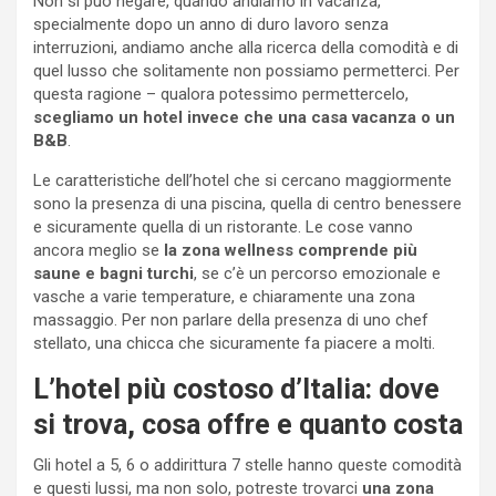
Non si può negare, quando andiamo in vacanza,
specialmente dopo un anno di duro lavoro senza
interruzioni, andiamo anche alla ricerca della comodità e di
quel lusso che solitamente non possiamo permetterci. Per
questa ragione – qualora potessimo permettercelo,
scegliamo un hotel invece che una casa vacanza o un
B&B
.
Le caratteristiche dell’hotel che si cercano maggiormente
sono la presenza di una piscina, quella di centro benessere
e sicuramente quella di un ristorante. Le cose vanno
ancora meglio se
la zona wellness comprende più
saune e bagni turchi
, se c’è un percorso emozionale e
vasche a varie temperature, e chiaramente una zona
massaggio. Per non parlare della presenza di uno chef
stellato, una chicca che sicuramente fa piacere a molti.
L’hotel più costoso d’Italia: dove
si trova, cosa offre e quanto costa
Gli hotel a 5, 6 o addirittura 7 stelle hanno queste comodità
e questi lussi, ma non solo, potreste trovarci
una zona