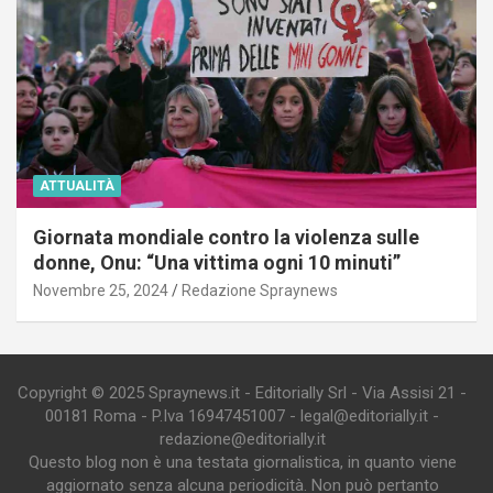
ATTUALITÀ
Giornata mondiale contro la violenza sulle
donne, Onu: “Una vittima ogni 10 minuti”
Novembre 25, 2024
Redazione Spraynews
Copyright © 2025 Spraynews.it - Editorially Srl - Via Assisi 21 -
00181 Roma - P.Iva 16947451007 - legal@editorially.it -
redazione@editorially.it
Questo blog non è una testata giornalistica, in quanto viene
aggiornato senza alcuna periodicità. Non può pertanto