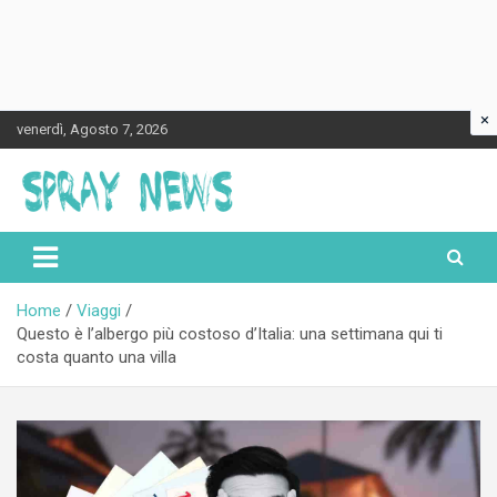
×
Skip
venerdì, Agosto 7, 2026
to
content
Spraynews.it
Home
Viaggi
Questo è l’albergo più costoso d’Italia: una settimana qui ti
costa quanto una villa