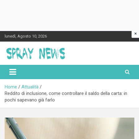
×
Skip
lunedì, Agosto 10, 2026
to
content
Spraynews.it
Home
Attualità
Reddito di inclusione, come controllare il saldo della carta: in
pochi sapevano già farlo