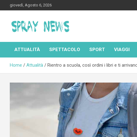
Skip
giovedì, Agosto 6, 2026
to
content
Spraynews.it
ATTUALITÀ
SPETTACOLO
SPORT
VIAGGI
Home
Attualità
Rientro a scuola, così ordini i libri e ti arriv