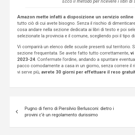
Ecco il metodo per ricevere i libri d
Amazon mette infatti a disposizione un servizio online
tutto ciò di cui avete bisogno. Senza il rischio di dimentica
cosa andare nella sezione dedicata ai libri di testo e poi s
selezionate la provincia e il comune, scegliendo poi il tipo d
Vi comparirà un elenco delle scuole presenti sul territorio. Sc
sezione frequentata. Se avete fatto tutto correttamente,
vi
2023-24
. Confermate l’ordine, andando a spuntare eventuali t
pacco comodamente a casa in un giorno, senza correre il ris
vi serve più,
avrete 30 giorni per effettuare il reso gratu
Navigazione
Pugno di ferro di Piersilvio Berlusconi: dietro i
articoli
provini c’è un regolamento durissimo