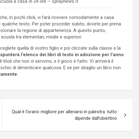
i scuola a casa in 24 ore – Spraynews.it
che, in pochi click, vi farà ricevere comodamente a casa
re qualche testo. Per poter proceder subito, dovete per prima
elezionare la regione di appartenenza. A questo punto,
i scuola tra elementari, medie e superiori.
egliete quella di vostro figlio e poi cliccate sulla classe e la
 spunterà l’elenco dei libri di testo in adozione per l’anno
itoli che non vi servono, e il gioco è fatto. Vi arriverà il
chio di dimenticare qualcosa. E se per sbaglio un libro non
itamente.
Qual è l’orario migliore per allenarsi in palestra: tutto
dipende dall’obiettivo