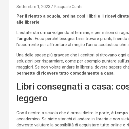
Settembre 1, 2023
Pasquale Conte
Per il rientro a scuola, ordina così i libri e li ricevi di
alle librerie
L’estate sta ormai volgendo al termine, e per milioni di ragazz
l’angolo.
Ecco perché bisogna farsi trovare pronti, finendo 
l’occorrente per affrontare al meglio l’anno scolastico che s
Una delle spese più gravose che i genitori si ritrovano ogni a
soluzioni per risparmiare, come per esempio puntare sull’usato 
maggiori. Se non volete andare in libreria, dovete sapere c
permette di ricevere tutto comodamente a casa.
Libri consegnati a casa: così
leggero
Con il rientro a scuola che è ormai dietro le porte,
è tempo d
accademico. Se siete stanchi di andare in libreria e non siet
dovreste valutare la possibilità di acquistare tutto online e
r