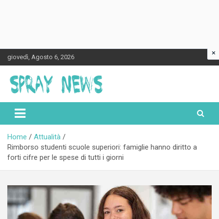
×
Skip
giovedì, Agosto 6, 2026
to
content
Spraynews.it
Home
Attualità
Rimborso studenti scuole superiori: famiglie hanno diritto a
forti cifre per le spese di tutti i giorni