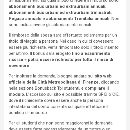
Gli abbonamenti sui quali si può chiedere il rimborso sono:
abbonamenti bus urbani ed extraurbani annuali
;
abbonamenti bus urbani ed extraurbani trimestrali
;
Pegaso annuale
e
abbonamenti Trenitalia annuali
. Non
sono inclusi invece gli abbonamenti mensili.
Il rimborso della spesa sarà effettuato solamente per un
titolo di viaggio a persona. Nel caso in cui ci dovessero
essere più richieste, verrà rimborsato solo il titolo inserito
per ultimo. Il bonus sarà erogato
fino a esaurimento
risorse
e
potrà essere richiesto
per tutto il mese di
novembre
.
Per inoltrare la domanda, bisogna andare sul
sito web
ufficiale della Città Metropolitana di Firenze,
cliccando
nella sezione Bonusback Tpl studenti, e
compilare il
modulo
. L’accesso sul sito è possibile tramite SPID o CIE,
dove il richiedente dovrà essere anche la persona
intestataria del conto corrente sul quale effettuare il
bonifico di rimborso.
Per gli studenti che non sono maggiorenni la domanda
deve essere fatta necessariamente da un tutore o un