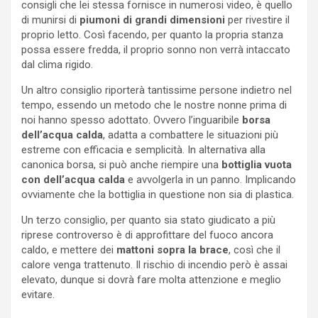
consigli che lei stessa fornisce in numerosi video, è quello
di munirsi di
piumoni di grandi dimensioni
per rivestire il
proprio letto. Così facendo, per quanto la propria stanza
possa essere fredda, il proprio sonno non verrà intaccato
dal clima rigido.
Un altro consiglio riporterà tantissime persone indietro nel
tempo, essendo un metodo che le nostre nonne prima di
noi hanno spesso adottato. Ovvero l’inguaribile
borsa
dell’acqua calda
, adatta a combattere le situazioni più
estreme con efficacia e semplicità. In alternativa alla
canonica borsa, si può anche riempire una
bottiglia vuota
con dell’acqua calda
e avvolgerla in un panno. Implicando
ovviamente che la bottiglia in questione non sia di plastica.
Un terzo consiglio, per quanto sia stato giudicato a più
riprese controverso è di approfittare del fuoco ancora
caldo, e mettere dei
mattoni sopra la brace
, così che il
calore venga trattenuto. Il rischio di incendio però è assai
elevato, dunque si dovrà fare molta attenzione e meglio
evitare.