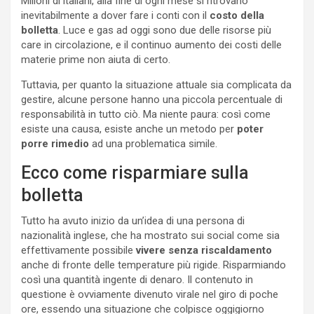
Milioni di italiani, alla fine di ogni mese si ritrovano
inevitabilmente a dover fare i conti con il
costo della
bolletta
. Luce e gas ad oggi sono due delle risorse più
care in circolazione, e il continuo aumento dei costi delle
materie prime non aiuta di certo.
Tuttavia, per quanto la situazione attuale sia complicata da
gestire, alcune persone hanno una piccola percentuale di
responsabilità in tutto ciò. Ma niente paura: così come
esiste una causa, esiste anche un metodo per
poter
porre rimedio
ad una problematica simile.
Ecco come risparmiare sulla
bolletta
Tutto ha avuto inizio da un’idea di una persona di
nazionalità inglese, che ha mostrato sui social come sia
effettivamente possibile
vivere senza riscaldamento
anche di fronte delle temperature più rigide. Risparmiando
così una quantità ingente di denaro. Il contenuto in
questione è ovviamente divenuto virale nel giro di poche
ore, essendo una situazione che colpisce oggigiorno