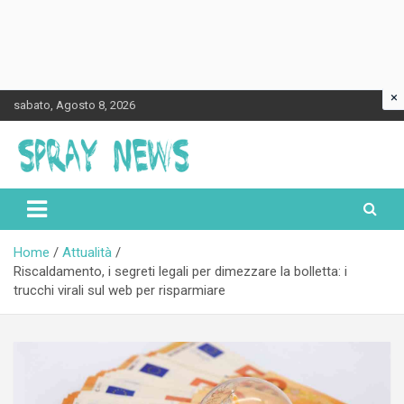
×
Skip
sabato, Agosto 8, 2026
to
content
Spraynews.it
Home
Attualità
Riscaldamento, i segreti legali per dimezzare la bolletta: i
trucchi virali sul web per risparmiare