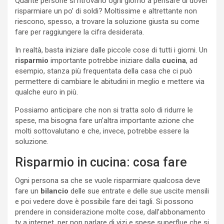
Quante persone si ritrovano ogni giorno a pensare di dover
risparmiare un po’ di soldi? Moltissime e altrettante non
riescono, spesso, a trovare la soluzione giusta su come
fare per raggiungere la cifra desiderata.
In realtà, basta iniziare dalle piccole cose di tutti i giorni. Un
risparmio
importante potrebbe iniziare dalla
cucina
, ad
esempio, stanza più frequentata della casa che ci può
permettere di cambiare le abitudini in meglio e mettere via
qualche euro in più.
Possiamo anticipare che non si tratta solo di ridurre le
spese, ma bisogna fare un’altra importante azione che
molti sottovalutano e che, invece, potrebbe essere la
soluzione.
Risparmio in cucina: cosa fare
Ogni persona sa che se vuole risparmiare qualcosa deve
fare un
bilancio
delle sue entrate e delle sue uscite mensili
e poi vedere dove è possibile fare dei tagli. Si possono
prendere in considerazione molte cose, dall’abbonamento
tv a internet, per non parlare di vizi e spese superflue che si