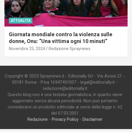
ATTUALITÀ
Giornata mondiale contro la violenza sulle
donne, Onu: “Una vittima ogni 10 minuti”
Novembre 25, 2024
Redazione Spraynews
Copyright © 2025 Spraynews.it - Editorially Srl - Via Assisi 21 -
00181 Roma - P.Iva 16947451007 - legal@editorially.it -
redazione@editorially.it
Questo blog non è una testata giornalistica, in quanto viene
aggiornato senza alcuna periodicità. Non può pertanto
considerarsi un prodotto editoriale ai sensi della legge n. 62
del 07.03.2001
Redazione
-
Privacy Policy
-
Disclaimer