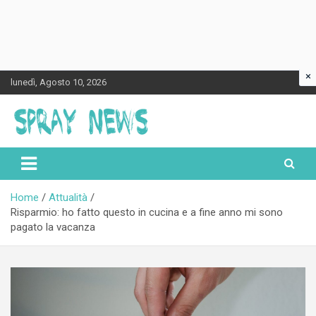
×
Skip
lunedì, Agosto 10, 2026
to
content
Spraynews.it
Home
Attualità
Risparmio: ho fatto questo in cucina e a fine anno mi sono
pagato la vacanza