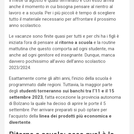
Il mese di agosto è quasi terminato e con esso arriva
anche il momento in cui bisogna pensare al rientro al
lavoro e a scuola. Per i più piccoli è tempo di scegliere
tutto il materiale necessario per affrontare il prossimo
anno scolastico.
Le vacanze sono finite quasi per tutti e per chi ha i figli è
iniziata l’ora di pensare al
ritorno a scuola
e la routine
mattutina che questo comporta ad ogni studente, ma
anche ad ogni genitore ed insegnante. Dunque, manca
davvero pochissimo all’avvio dell’anno scolastico
2023/2024.
Esattamente come gli altri anni, l’inizio della scuola è
programmato dalle regioni. Tuttavia, la maggior parte
degli
studenti torneranno sui banchi tra l’11 e il 15
settembre 2023
, fatta eccezione la provincia autonoma
di Bolzano la quale ha deciso di aprire le porte il 5
settembre. Per arrivare preparati si può optare per
l’acquisto della
linea dei prodotti più economica e
divertente
.