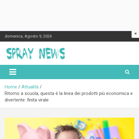
×
Skip
domenica, Agosto 9, 2026
to
content
Spraynews.it
Home
Attualità
Ritorno a scuola, questa è la linea dei prodotti più economica e
divertente: finita virale