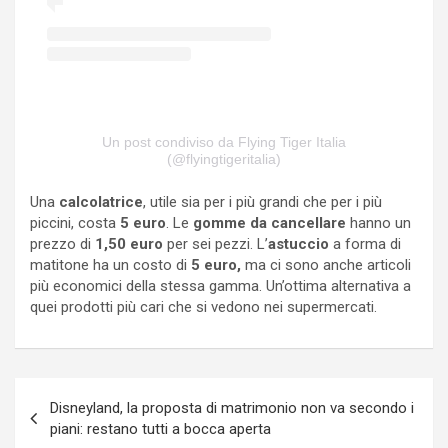
Un post condiviso da Flying Tiger Italia
(@flyingtigeritalia)
Una
calcolatrice
, utile sia per i più grandi che per i più
piccini, costa
5 euro
. Le
gomme da cancellare
hanno un
prezzo di
1,50 euro
per sei pezzi. L’
astuccio
a forma di
matitone ha un costo di
5 euro,
ma ci sono anche articoli
più economici della stessa gamma. Un’ottima alternativa a
quei prodotti più cari che si vedono nei supermercati.
Navigazione
Disneyland, la proposta di matrimonio non va secondo i
articoli
piani: restano tutti a bocca aperta