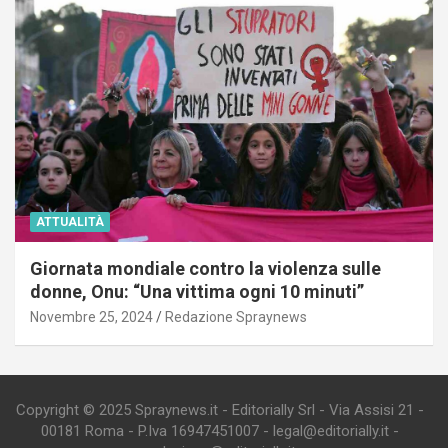
ATTUALITÀ
Giornata mondiale contro la violenza sulle
donne, Onu: “Una vittima ogni 10 minuti”
Novembre 25, 2024
Redazione Spraynews
Copyright © 2025 Spraynews.it - Editorially Srl - Via Assisi 21 -
00181 Roma - P.Iva 16947451007 - legal@editorially.it -