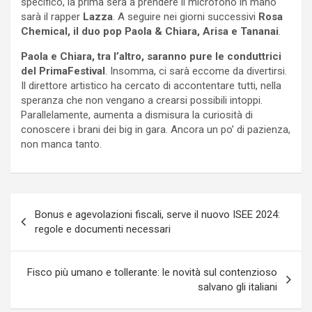
specifico, la prima sera a prendere il microfono in mano
sarà il rapper
Lazza
. A seguire nei giorni successivi
Rosa
Chemical, il duo pop Paola & Chiara, Arisa e Tananai
.
Paola e Chiara, tra l’altro, saranno pure le conduttrici
del PrimaFestival
. Insomma, ci sarà eccome da divertirsi.
Il direttore artistico ha cercato di accontentare tutti, nella
speranza che non vengano a crearsi possibili intoppi.
Parallelamente, aumenta a dismisura la curiosità di
conoscere i brani dei big in gara. Ancora un po’ di pazienza,
non manca tanto.
Navigazione
Bonus e agevolazioni fiscali, serve il nuovo ISEE 2024:
articoli
regole e documenti necessari
Fisco più umano e tollerante: le novità sul contenzioso
salvano gli italiani