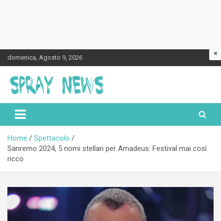
×
Skip
domenica, Agosto 9, 2026
to
content
Spraynews.it
Home
Spettacolo
Sanremo 2024, 5 nomi stellari per Amadeus: Festival mai così
ricco