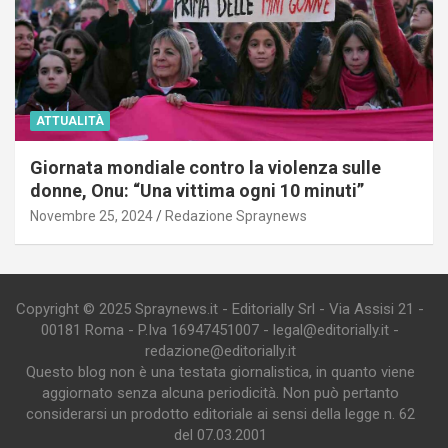
ATTUALITÀ
Giornata mondiale contro la violenza sulle
donne, Onu: “Una vittima ogni 10 minuti”
Novembre 25, 2024
Redazione Spraynews
Copyright © 2025 Spraynews.it - Editorially Srl - Via Assisi 21 -
00181 Roma - P.Iva 16947451007 - legal@editorially.it -
redazione@editorially.it
Questo blog non è una testata giornalistica, in quanto viene
aggiornato senza alcuna periodicità. Non può pertanto
considerarsi un prodotto editoriale ai sensi della legge n. 62
del 07.03.2001