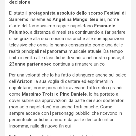
decisione.
E’ stato il
protagonista assoluto dello scorso Festival di
Sanremo
insieme ad
Angelina Mango
:
Geolier
, nome
d’arte del famosissimo rapper napoletano
Emanuele
Palumbo
, a distanza di mesi sta continuando a far parlare
di sé grazie alla sua musica ma anche alle sue apparizioni
televisive che ormai lo hanno consacrato come una delle
realtà principali nel panorama musicale attuale. Da tempo
finito in vetta alle classifiche di vendita nel nostro paese, il
23enne partenopeo
continua a rimanere unico.
Per una volontà che lo ha fatto distinguere anche sul palco
dell’
Ariston
: la sua voglia di cantare ed esprimersi in
napoletano, come prima di lui avevano fatto solo i grandi
come
Massimo Troisi o Pino Daniele
, lo ha portato a
dover subire sia approvazioni da parte dei suoi sostenitori
(non solo napoletani) ma anche forti critiche. Come
sempre accade con i personaggi pubblici che ricevono in
percentuale critiche o amore da parte dei tanti critici.
Insomma, nulla di nuovo fin qui.