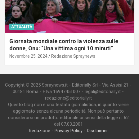
ATTUALITÀ
Giornata mondiale contro la violenza sulle
donne, Onu: “Una vittima ogni 10 minuti”
Novembre 25, 2024
Redazione Spraynews
Copyright © 2025 Spraynews.it - Editorially Srl - Via Assisi 21 -
00181 Roma - P.Iva 16947451007 - legal@editorially.it -
redazione@editorially.it
Questo blog non è una testata giornalistica, in quanto viene
aggiornato senza alcuna periodicità. Non può pertanto
considerarsi un prodotto editoriale ai sensi della legge n. 62
del 07.03.2001
Redazione
-
Privacy Policy
-
Disclaimer