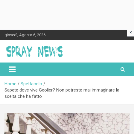
×
Skip
giovedì, Agosto 6, 2026
to
content
Spraynews.it
Home
Spettacolo
Sapete dove vive Geolier? Non potreste mai immaginare la
scelta che ha fatto