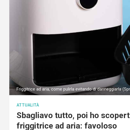
Friggitrice ad aria, come pulirla evitando di danneggiarla (Sp
ATTUALITÀ
Sbagliavo tutto, poi ho scopert
friggitrice ad aria: favoloso