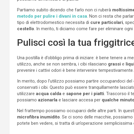
Partiamo subito dicendo che farlo non ci ruberà
moltissim
metodo per pulire i divani in casa
. Non ci resta che parla
tipo di elettrodomestico necessita di
cure particolari
, spec
cestello
. In merito, ti diciamo come fare per eliminare ogni 
Pulisci così la tua friggitric
Una postilla è d’obbligo prima di iniziare: è bene tenere a m
utilizzo, anche se non sembra, i cibi rilasciano
grassi
e
liqu
prevenire i cattivi odori è bene intervenire tempestivamente.
In merito, dopo l’utilizzo possiamo partire occupandoci del
conservati i cibi. Questo può essere tranquillamente lasciat
utilizzare
acqua calda
e
sapone per i piatti
. Trascorso il 
possiamo
azionarla
e lasciare accesa per
qualche minut
Nel frattempo possiamo occuparci delle altre parti. In que
microfibra
inumidito
. Se ci sono delle macchie, possiamo 
potete ben vedere, si tratta di un’operazione semplicissima