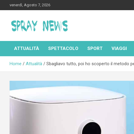
Skip
venerdì, Agosto 7, 2026
to
content
Spraynews.it
ATTUALITÀ
SPETTACOLO
SPORT
VIAGGI
Home
Attualità
Sbagliavo tutto, poi ho scoperto il metodo per 