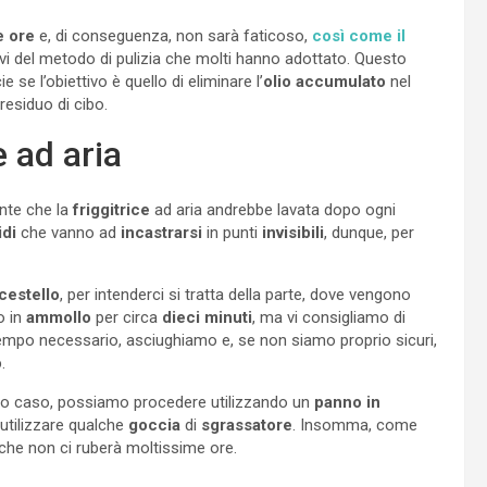
e ore
e, di conseguenza, non sarà faticoso,
così come il
rvi del metodo di pulizia che molti hanno adottato. Questo
ie se l’obiettivo è quello di eliminare l’
olio
accumulato
nel
residuo di cibo.
e ad aria
ente che la
friggitrice
ad aria andrebbe lavata dopo ogni
idi
che vanno ad
incastrarsi
in punti
invisibili
, dunque, per
cestello
, per intenderci si tratta della parte, dove vengono
o in
ammollo
per circa
dieci
minuti
, ma vi consigliamo di
tempo necessario, asciughiamo e, se non siamo proprio sicuri,
o
.
sto caso, possiamo procedere utilizzando un
panno in
utilizzare qualche
goccia
di
sgrassatore
. Insomma, come
 che non ci ruberà moltissime ore.