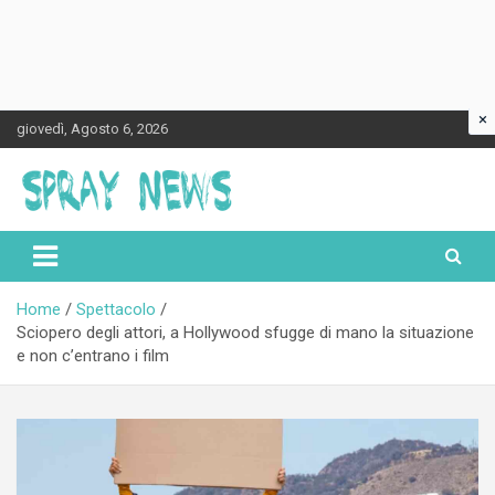
×
Skip
giovedì, Agosto 6, 2026
to
content
Spraynews.it
Home
Spettacolo
Sciopero degli attori, a Hollywood sfugge di mano la situazione
e non c’entrano i film