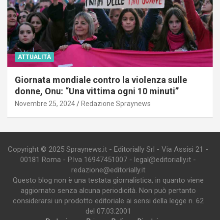
ATTUALITÀ
Giornata mondiale contro la violenza sulle
donne, Onu: “Una vittima ogni 10 minuti”
Novembre 25, 2024
Redazione Spraynews
Copyright © 2025 Spraynews.it - Editorially Srl - Via Assisi 21 -
00181 Roma - P.Iva 16947451007 - legal@editorially.it -
redazione@editorially.it
Questo blog non è una testata giornalistica, in quanto viene
aggiornato senza alcuna periodicità. Non può pertanto
considerarsi un prodotto editoriale ai sensi della legge n. 62
del 07.03.2001