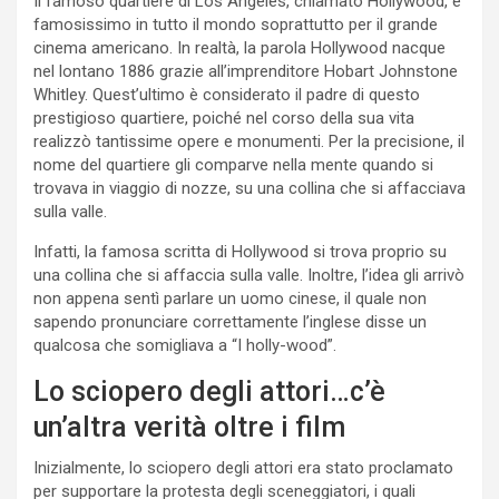
Il famoso quartiere di Los Angeles, chiamato Hollywood, è
famosissimo in tutto il mondo soprattutto per il grande
cinema americano. In realtà, la parola Hollywood nacque
nel lontano 1886 grazie all’imprenditore Hobart Johnstone
Whitley. Quest’ultimo è considerato il padre di questo
prestigioso quartiere, poiché nel corso della sua vita
realizzò tantissime opere e monumenti. Per la precisione, il
nome del quartiere gli comparve nella mente quando si
trovava in viaggio di nozze, su una collina che si affacciava
sulla valle.
Infatti, la famosa scritta di Hollywood si trova proprio su
una collina che si affaccia sulla valle. Inoltre, l’idea gli arrivò
non appena sentì parlare un uomo cinese, il quale non
sapendo pronunciare correttamente l’inglese disse un
qualcosa che somigliava a “I holly-wood”.
Lo sciopero degli attori…c’è
un’altra verità oltre i film
Inizialmente, lo sciopero degli attori era stato proclamato
per supportare la protesta degli sceneggiatori, i quali