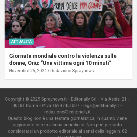
ATTUALITÀ
Giornata mondiale contro la violenza sulle
donne, Onu: “Una vittima ogni 10 minuti”
Novembre 25, 2024
Redazione Spraynews
Copyright © 2025 Spraynews.it - Editorially Srl - Via Assisi 21 -
00181 Roma - P.Iva 16947451007 - legal@editorially.it -
redazione@editorially.it
Questo blog non è una testata giornalistica, in quanto viene
aggiornato senza alcuna periodicità. Non può pertanto
considerarsi un prodotto editoriale ai sensi della legge n. 62