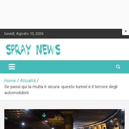
×
Skip
lunedì, Agosto 10, 2026
to
content
Spraynews.it
Home
Attualità
Se passi qui la multa è sicura: questo tunnel è il terrore degli
automobilisti