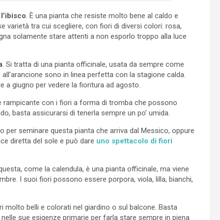
e
l’ibisco
. È una pianta che resiste molto bene al caldo e
se varietà tra cui scegliere, con fiori di diversi colori: rosa,
ogna solamente stare attenti a non esporlo troppo alla luce
a
. Si tratta di una pianta officinale, usata da sempre come
lo all’arancione sono in linea perfetta con la stagione calda.
e a giugno per vedere la fioritura ad agosto.
le rampicante con i fiori a forma di tromba che possono
ldo, basta assicurarsi di tenerla sempre un po’ umida.
tto per seminare questa pianta che arriva dal Messico, oppure
luce diretta del sole e può dare
uno spettacolo di fiori
questa, come la calendula, è una pianta officinale, ma viene
e. I suoi fiori possono essere porpora, viola, lilla, bianchi,
molto belli e colorati nel giardino o sul balcone. Basta
 nelle sue esigenze primarie per farla stare sempre in piena