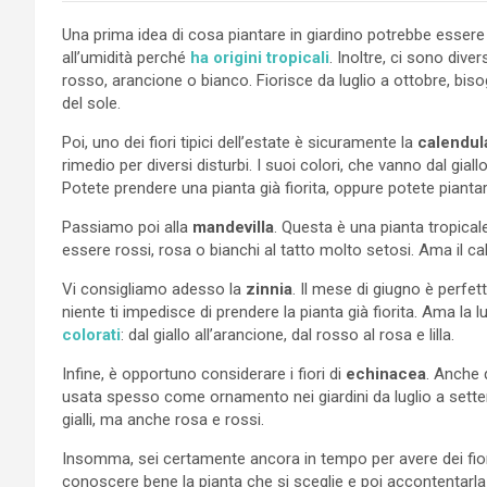
Una prima idea di cosa piantare in giardino potrebbe esser
all’umidità perché
ha origini tropicali
. Inoltre, ci sono diver
rosso, arancione o bianco. Fiorisce da luglio a ottobre, bis
del sole.
Poi, uno dei fiori tipici dell’estate è sicuramente la
calendul
rimedio per diversi disturbi. I suoi colori, che vanno dal gial
Potete prendere una pianta già fiorita, oppure potete piantar
Passiamo poi alla
mandevilla
. Questa è una pianta tropica
essere rossi, rosa o bianchi al tatto molto setosi. Ama il ca
Vi consigliamo adesso la
zinnia
. Il mese di giugno è perfe
niente ti impedisce di prendere la pianta già fiorita. Ama la 
colorati
: dal giallo all’arancione, dal rosso al rosa e lilla.
Infine, è opportuno considerare i fiori di
echinacea
. Anche 
usata spesso come ornamento nei giardini da luglio a settembr
gialli, ma anche rosa e rossi.
Insomma, sei certamente ancora in tempo per avere dei fiori 
conoscere bene la pianta che si sceglie e poi accontentarla