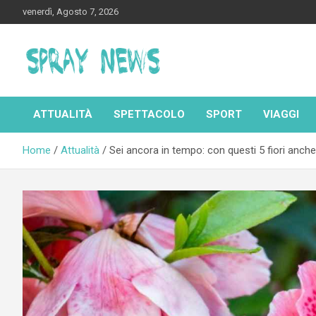
Skip
venerdì, Agosto 7, 2026
to
content
Spraynews.it
ATTUALITÀ
SPETTACOLO
SPORT
VIAGGI
Home
Attualità
Sei ancora in tempo: con questi 5 fiori anche 