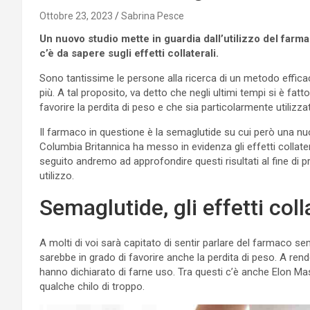
Ottobre 23, 2023
Sabrina Pesce
Un nuovo studio mette in guardia dall’utilizzo del farm
c’è da sapere sugli effetti collaterali.
Sono tantissime le persone alla ricerca di un metodo efficace
più. A tal proposito, va detto che negli ultimi tempi si è fat
favorire la perdita di peso e che sia particolarmente utilizzat
Il farmaco in questione è la semaglutide su cui però una nuov
Columbia Britannica ha messo in evidenza gli effetti collater
seguito andremo ad approfondire questi risultati al fine d
utilizzo.
Semaglutide, gli effetti col
A molti di voi sarà capitato di sentir parlare del farmaco sem
sarebbe in grado di favorire anche la perdita di peso. A rende
hanno dichiarato di farne uso. Tra questi c’è anche Elon Mas
qualche chilo di troppo.