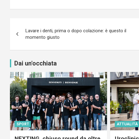
Navigazione
Lavare i denti, prima o dopo colazione: è questo il
articoli
momento giusto
Dai un'occhiata
SPORT
ATTUALITÀ
NEXTING, chiuso round da oltre
Uroclini