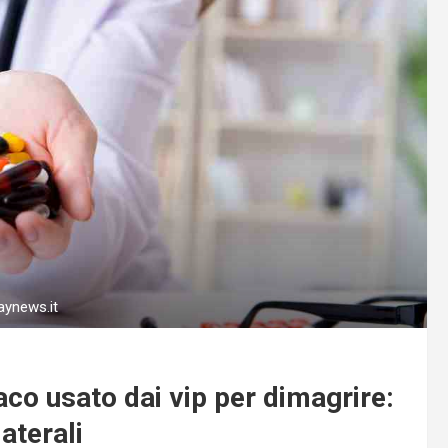
raynews.it
co usato dai vip per dimagrire:
laterali