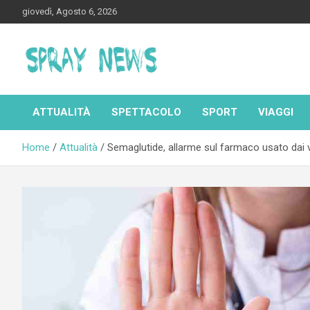
Skip
giovedì, Agosto 6, 2026
to
content
Spraynews.it
ATTUALITÀ
SPETTACOLO
SPORT
VIAGGI
Home
Attualità
Semaglutide, allarme sul farmaco usato dai vip