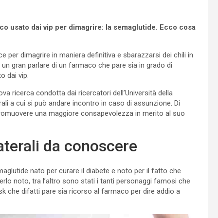
aco usato dai vip per dimagrire: la semaglutide. Ecco cosa
 per dimagrire in maniera definitiva e sbarazzarsi dei chili in
to un gran parlare di un farmaco che pare sia in grado di
o dai vip.
a ricerca condotta dai ricercatori dell’Università della
ali a cui si può andare incontro in caso di assunzione. Di
i promuovere una maggiore consapevolezza in merito al suo
laterali da conoscere
aglutide nato per curare il diabete e noto per il fatto che
rlo noto, tra l’altro sono stati i tanti personaggi famosi che
k che difatti pare sia ricorso al farmaco per dire addio a