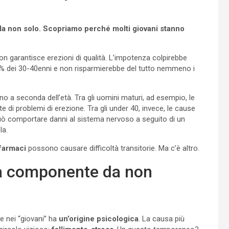
Ma non solo. Scopriamo perché molti giovani stanno
 non garantisce erezioni di qualità. L’impotenza colpirebbe
 il 5% dei 30-40enni e non risparmierebbe del tutto nemmeno i
ono a seconda dell’età. Tra gli uomini maturi, ad esempio, le
e di problemi di erezione. Tra gli under 40, invece, le cause
può comportare danni al sistema nervoso a seguito di un
la.
 farmaci
possono causare difficoltà transitorie. Ma c’è altro.
una componente da non
e nei “giovani” ha
un’origine psicologica
. La causa più