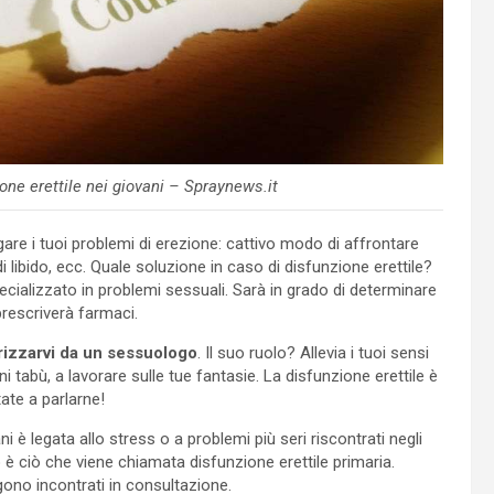
ione erettile nei giovani – Spraynews.it
re i tuoi problemi di erezione: cattivo modo di affrontare
 di libido, ecc. Quale soluzione in caso di disfunzione erettile?
cializzato in problemi sessuali. Sarà in grado di determinare
rescriverà farmaci.
rizzarvi da un sessuologo
. Il suo ruolo? Allevia i tuoi sensi
ni tabù, a lavorare sulle tue fantasie. La disfunzione erettile è
tate a parlarne!
ni è legata allo stress o a problemi più seri riscontrati negli
 è ciò che viene chiamata disfunzione erettile primaria.
ono incontrati in consultazione.