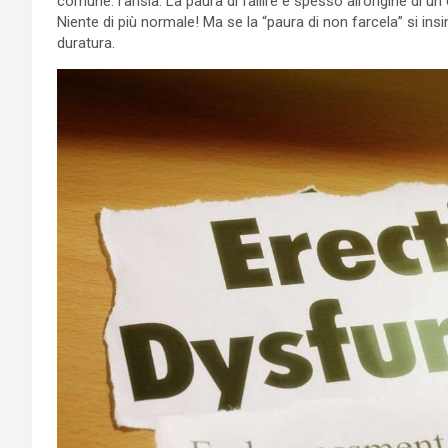
comune: l’ansia. La paura di fallire è spesso all’origine di un
Niente di più normale! Ma se la “paura di non farcela” si ins
duratura.