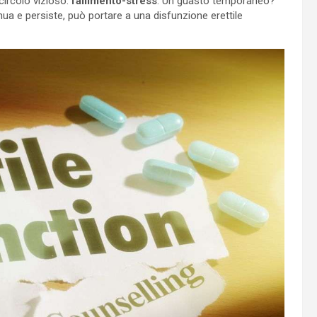
 circolo vizioso:
fallimento-stress
. Un guasto temporaneo?
inua e persiste, può portare a una disfunzione erettile