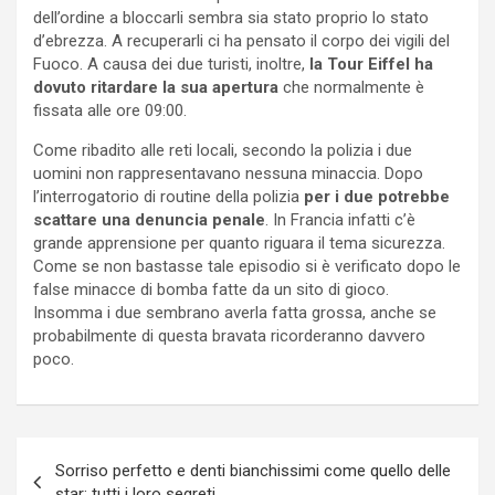
dell’ordine a bloccarli sembra sia stato proprio lo stato
d’ebrezza. A recuperarli ci ha pensato il corpo dei vigili del
Fuoco. A causa dei due turisti, inoltre,
la Tour Eiffel ha
dovuto ritardare la sua apertura
che normalmente è
fissata alle ore 09:00.
Come ribadito alle reti locali, secondo la polizia i due
uomini non rappresentavano nessuna minaccia. Dopo
l’interrogatorio di routine della polizia
per i due potrebbe
scattare una denuncia penale
. In Francia infatti c’è
grande apprensione per quanto riguara il tema sicurezza.
Come se non bastasse tale episodio si è verificato dopo le
false minacce di bomba fatte da un sito di gioco.
Insomma i due sembrano averla fatta grossa, anche se
probabilmente di questa bravata ricorderanno davvero
poco.
Navigazione
Sorriso perfetto e denti bianchissimi come quello delle
articoli
star: tutti i loro segreti