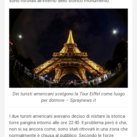
sono ritrovati all’interno dello storico monumento.
Dei turisti americani scelgono la Tour Eiffel come luogo
per dormire – Spraynews.it
I due turisti americani avevano deciso di visitare la storica
torre parigina intorno alle ore 22:40. Il problema però è che,
non si sa ancora come, sono stati ritrovati in una zona che
normalmente è chiusa al pubblico. Secondo le forze