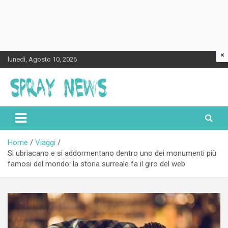
×
Skip
lunedì, Agosto 10, 2026
to
content
Spraynews.it
Home
Viaggi
Si ubriacano e si addormentano dentro uno dei monumenti più
famosi del mondo: la storia surreale fa il giro del web