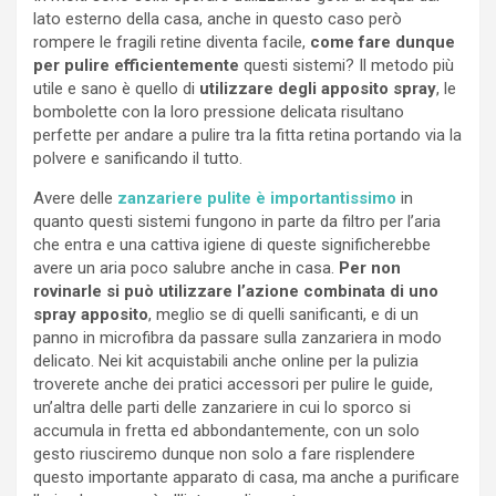
lato esterno della casa, anche in questo caso però
rompere le fragili retine diventa facile,
come fare dunque
per pulire efficientemente
questi sistemi? Il metodo più
utile e sano è quello di
utilizzare degli apposito spray
, le
bombolette con la loro pressione delicata risultano
perfette per andare a pulire tra la fitta retina portando via la
polvere e sanificando il tutto.
Avere delle
zanzariere pulite è importantissimo
in
quanto questi sistemi fungono in parte da filtro per l’aria
che entra e una cattiva igiene di queste significherebbe
avere un aria poco salubre anche in casa.
Per non
rovinarle si può utilizzare l’azione combinata di uno
spray apposito
, meglio se di quelli sanificanti, e di un
panno in microfibra da passare sulla zanzariera in modo
delicato. Nei kit acquistabili anche online per la pulizia
troverete anche dei pratici accessori per pulire le guide,
un’altra delle parti delle zanzariere in cui lo sporco si
accumula in fretta ed abbondantemente, con un solo
gesto riusciremo dunque non solo a fare risplendere
questo importante apparato di casa, ma anche a purificare