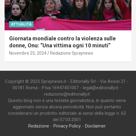
ATTUALITÀ
Giornata mondiale contro la violenza sulle
donne, Onu: “Una vittima ogni 10 minuti”
Novembre 25, 2024
Redazione Spraynews
Copyright © 2025 Spraynews.it - Editorially Srl - Via Assisi 21 -
00181 Roma - P.Iva 16947451007 - legal@editorially.it -
redazione@editorially.it
Questo blog non è una testata giornalistica, in quanto viene
aggiornato senza alcuna periodicità. Non può pertanto
considerarsi un prodotto editoriale ai sensi della legge n. 62
del 07.03.2001
Redazione
-
Privacy Policy
-
Disclaimer