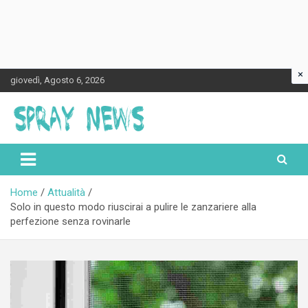
×
Skip
giovedì, Agosto 6, 2026
to
content
Spraynews.it
Home
Attualità
Solo in questo modo riuscirai a pulire le zanzariere alla
perfezione senza rovinarle