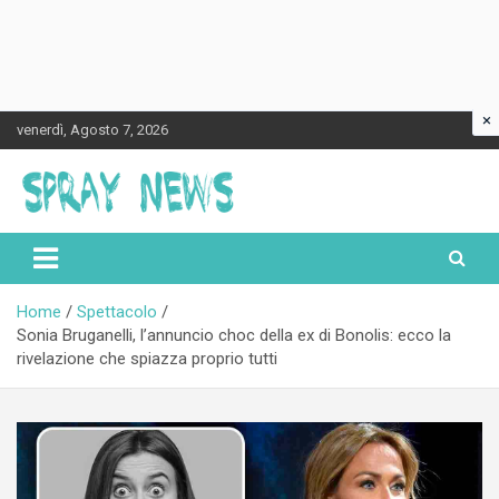
×
Skip
venerdì, Agosto 7, 2026
to
content
Spraynews.it
Home
Spettacolo
Sonia Bruganelli, l’annuncio choc della ex di Bonolis: ecco la
rivelazione che spiazza proprio tutti