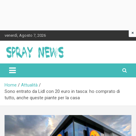
×
Skip
venerdì, Agosto 7, 2026
to
content
Spraynews.it
Home
Attualità
Sono entrato da Lidl con 20 euro in tasca: ho comprato di
tutto, anche queste piante per la casa