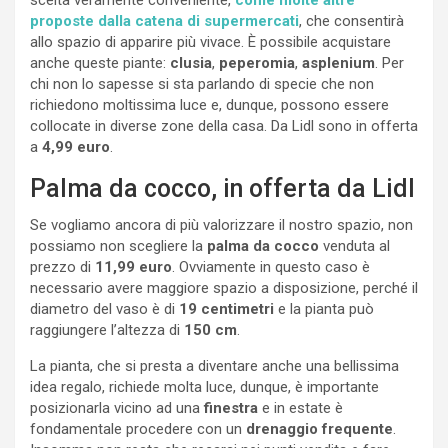
proposte dalla catena di supermercati
, che consentirà
allo spazio di apparire più vivace. È possibile acquistare
anche queste piante:
clusia
,
peperomia
,
asplenium
. Per
chi non lo sapesse si sta parlando di specie che non
richiedono moltissima luce e, dunque, possono essere
collocate in diverse zone della casa. Da Lidl sono in offerta
a
4,99 euro
.
Palma da cocco, in offerta da Lidl
Se vogliamo ancora di più valorizzare il nostro spazio, non
possiamo non scegliere la
palma da cocco
venduta al
prezzo di
11,99 euro
. Ovviamente in questo caso è
necessario avere maggiore spazio a disposizione, perché il
diametro del vaso è di
19
centimetri
e la pianta può
raggiungere l’altezza di
150 cm
.
La pianta, che si presta a diventare anche una bellissima
idea regalo, richiede molta luce, dunque, è importante
posizionarla vicino ad una
finestra
e in estate è
fondamentale procedere con un
drenaggio
frequente
.