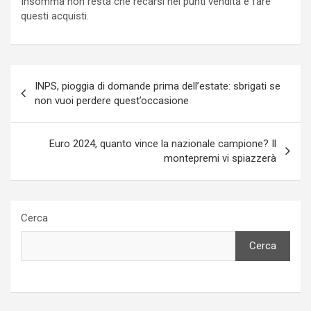
Insomma non resta che recarsi nei punti vendita e fare
questi acquisti.
Navigazione
INPS, pioggia di domande prima dell’estate: sbrigati se
articoli
non vuoi perdere quest’occasione
Euro 2024, quanto vince la nazionale campione? Il
montepremi vi spiazzerà
Cerca
Cerca