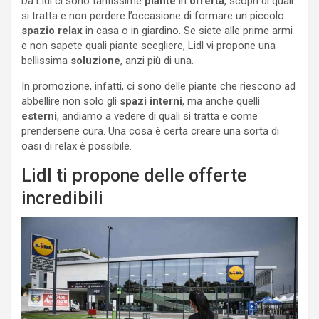
Da Lidl ci sono tantissime
piante
in
offerta
, scopri di quali
si tratta e non perdere l’occasione di formare un piccolo
spazio relax
in casa o in giardino. Se siete alle prime armi
e non sapete quali piante scegliere, Lidl vi propone una
bellissima
soluzione
, anzi più di una.
In promozione, infatti, ci sono delle piante che riescono ad
abbellire non solo gli
spazi interni
, ma anche quelli
esterni
, andiamo a vedere di quali si tratta e come
prendersene cura. Una cosa è certa creare una sorta di
oasi di relax è possibile.
Lidl ti propone delle offerte
incredibili