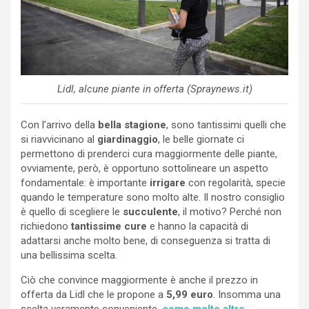
Lidl, alcune piante in offerta (Spraynews.it)
Con l’arrivo della
bella stagione
, sono tantissimi quelli che
si riavvicinano al
giardinaggio
, le belle giornate ci
permettono di prenderci cura maggiormente delle piante,
ovviamente, però, è opportuno sottolineare un aspetto
fondamentale: è importante
irrigare
con regolarità, specie
quando le temperature sono molto alte. Il nostro consiglio
è quello di scegliere le
succulente
, il motivo? Perché non
richiedono
tantissime cure
e hanno la capacità di
adattarsi anche molto bene, di conseguenza si tratta di
una bellissima scelta.
Ciò che convince maggiormente è anche il prezzo in
offerta da Lidl che le propone a
5,99 euro
. Insomma una
scelta veramente conveniente,
come molte altre