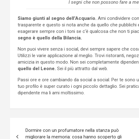
I segni che non possono fare a me
Siamo giunti al segno dell’Acquario.
Ami condividere con t
trasparente e questo si nota anche da quello che pubblichi e s
esagerare sempre con i toni se c’è qualcosa che non ti piac
segno è quello della Bilancia.
Non puoi vivere senza i social, devi sempre sapere che cosa 
Utilizzi le varie applicazione al meglio. Trovi ristoranti, neg
amicizia in questo modo. Non sei completamente dipenden
quello del Leone.
Sei il più attratto dal web.
Passi ore e ore cambiando da social a social. Per te sono 
tuo profilo è super curato i ogni piccolo dettaglio. Sei pra
dipendente ma li ami moltissimo.
Navigazione
Dormire con un profumatore nella stanza può
articoli
migliorare la memoria: cosa hanno scoperto gli