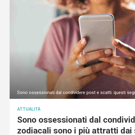
Sono ossessionati dal condividere post e scatti: questi segni
ATTUALITÀ
Sono ossessionati dal condivide
zodiacali sono i più attratti dai