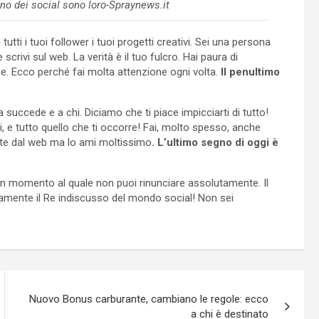
no dei social sono loro-Spraynews.it
utti i tuoi follower i tuoi progetti creativi. Sei una persona
crivi sul web. La verità è il tuo fulcro. Hai paura di
e. Ecco perché fai molta attenzione ogni volta.
Il penultimo
succede e a chi. Diciamo che ti piace impicciarti di tutto!
ozi, e tutto quello che ti occorre! Fai, molto spesso, anche
te dal web ma lo ami moltissimo
. L’ultimo segno di oggi è
un momento al quale non puoi rinunciare assolutamente. Il
ticamente il Re indiscusso del mondo social! Non sei
Nuovo Bonus carburante, cambiano le regole: ecco
a chi è destinato