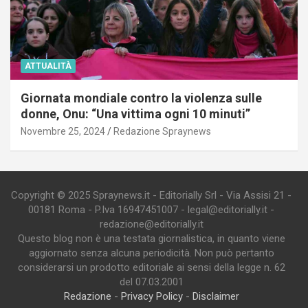
ATTUALITÀ
Giornata mondiale contro la violenza sulle
donne, Onu: “Una vittima ogni 10 minuti”
Novembre 25, 2024
Redazione Spraynews
Copyright © 2025 Spraynews.it - Editorially Srl - Via Assisi 21 -
00181 Roma - P.Iva 16947451007 - legal@editorially.it -
redazione@editorially.it
Questo blog non è una testata giornalistica, in quanto viene
aggiornato senza alcuna periodicità. Non può pertanto
considerarsi un prodotto editoriale ai sensi della legge n. 62
del 07.03.2001
Redazione
-
Privacy Policy
-
Disclaimer