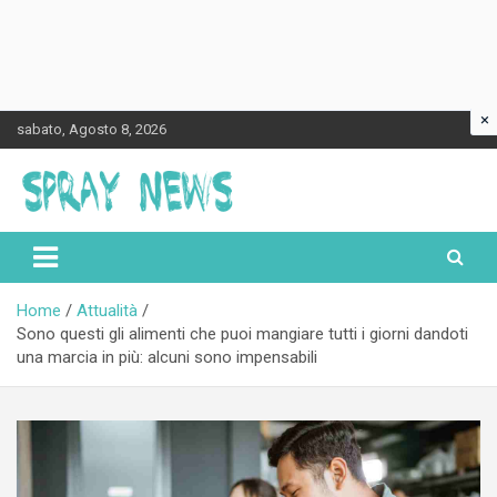
×
Skip
sabato, Agosto 8, 2026
to
content
Spraynews.it
Home
Attualità
Sono questi gli alimenti che puoi mangiare tutti i giorni dandoti
una marcia in più: alcuni sono impensabili