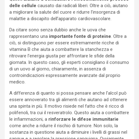
delle cellule
causato dai radicali liberi. Oltre a ciò, aiutano
a migliorare la salute del cuore e ridurre l’insorgenza di
malattie a discapito dell’apparato cardiovascolare.
Da citare sono senza dubbio anche le uova che
rappresentano una
importante fonte di proteine
. Oltre a
ciò, si distinguono per essere estremamente ricche di
vitamina B che aiuta a combattere la stanchezza e
ritrovare l’energia giusta per affrontare le sfide della
giornata. In questo caso, gli esperti consigliano il consumo
di un uovo al giorno, chiaramente, in assenza di
controindicazioni espressamente avanzate dal proprio
medico.
A differenza di quanto si possa pensare anche l’alcol può
essere annoverato tra gli alimenti che aiutano ad ottenere
una spinta in più. Il motivo risiede nel fatto che è ricco di
polifenoli, tra cui il resveratrolo. Questo aiuta a combattere
le infiammazioni, a
rinforzare le difese immunitarie
come anche a ridurre il rischio di tumore. Non solo, la
sostanza in questione aiuta a diminuire i livelli di grassi nel
sangue e a regolare la pressione sanguigna. Ovviamente,