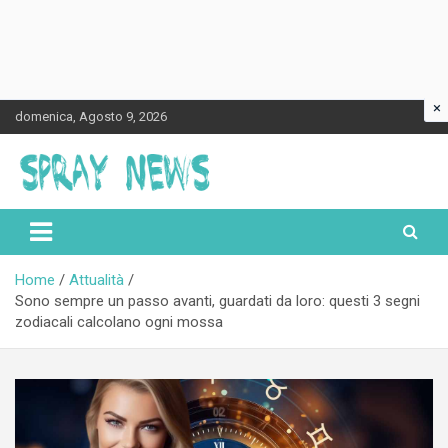
×
Skip
domenica, Agosto 9, 2026
to
content
Spraynews.it
Home
Attualità
Sono sempre un passo avanti, guardati da loro: questi 3 segni
zodiacali calcolano ogni mossa