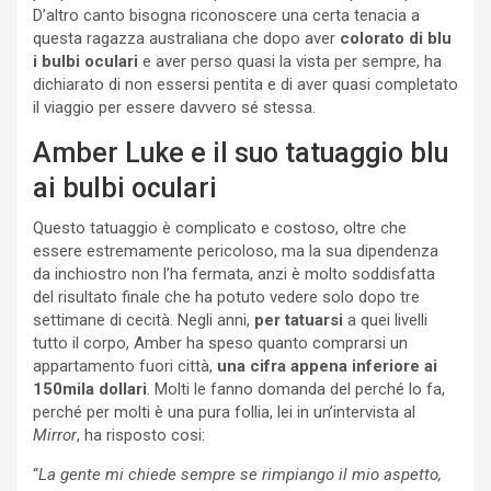
D’altro canto bisogna riconoscere una certa tenacia a
questa ragazza australiana che dopo aver
colorato di blu
i bulbi oculari
e aver perso quasi la vista per sempre, ha
dichiarato di non essersi pentita e di aver quasi completato
il viaggio per essere davvero sé stessa.
Amber Luke e il suo tatuaggio blu
ai bulbi oculari
Questo tatuaggio è complicato e costoso, oltre che
essere estremamente pericoloso, ma la sua dipendenza
da inchiostro non l’ha fermata, anzi è molto soddisfatta
del risultato finale che ha potuto vedere solo dopo tre
settimane di cecità. Negli anni,
per tatuarsi
a quei livelli
tutto il corpo, Amber ha speso quanto comprarsi un
appartamento fuori città,
una cifra appena inferiore ai
150mila dollari
. Molti le fanno domanda del perché lo fa,
perché per molti è una pura follia, lei in un’intervista al
Mirror
, ha risposto cosi:
“
La gente mi chiede sempre se rimpiango il mio aspetto,