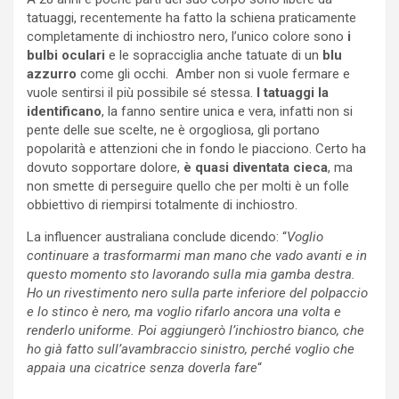
tatuaggi, recentemente ha fatto la schiena praticamente
completamente di inchiostro nero, l’unico colore sono
i
bulbi oculari
e le sopracciglia anche tatuate di un
blu
azzurro
come gli occhi. Amber non si vuole fermare e
vuole sentirsi il più possibile sé stessa.
I tatuaggi la
identificano
, la fanno sentire unica e vera, infatti non si
pente delle sue scelte, ne è orgogliosa, gli portano
popolarità e attenzioni che in fondo le piacciono. Certo ha
dovuto sopportare dolore,
è quasi diventata cieca
, ma
non smette di perseguire quello che per molti è un folle
obbiettivo di riempirsi totalmente di inchiostro.
La influencer australiana conclude dicendo: “
Voglio
continuare a trasformarmi man mano che vado avanti e in
questo momento sto lavorando sulla mia gamba destra.
Ho un rivestimento nero sulla parte inferiore del polpaccio
e lo stinco è nero, ma voglio rifarlo ancora una volta e
renderlo uniforme. Poi aggiungerò l’inchiostro bianco, che
ho già fatto sull’avambraccio sinistro, perché voglio che
appaia una cicatrice senza doverla fare
“