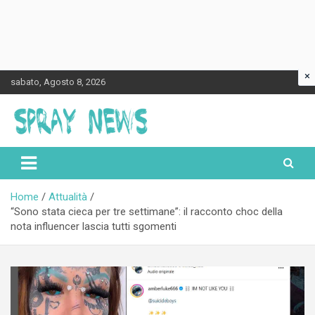
×
Skip
sabato, Agosto 8, 2026
to
content
Spraynews.it
Home
Attualità
“Sono stata cieca per tre settimane”: il racconto choc della
nota influencer lascia tutti sgomenti