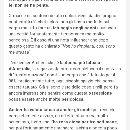
lei non se ne pente.
Ormai se ne sentono di tutti i colori, viene da dire proprio
così, infatti c’è chi il colore non gli basta metterlo sul
corpo ma si fa fare un
tatuaggio negli occhi
causando
una cecità fortunatamente temporanea ma molto
pericolosa. È il caso di una nota Influencer che dopo
questo gesto ha dichiarato “
Non ho rimpianti, così sono
me stessa
“.
L’influencer Amber Luke, è
la donna più tatuata
d’Australia
, la ragazza sta ormai completando il suo livello
di “trasformazione” con il suo corpo che è tatuato per il
98%, praticamente tutto, ogni singolo spazio che possa
essere tatuato. Già si sono viste delle cose simili, però fa
ancora impressione sentire come questa
ossessione
possa essere anche
molto pericolosa
.
Amber ha voluto tatuarsi anche gli occhi
per renderli
completamente azzurri, un effetto strano ma molto
pericoloso, tanto che
l’ha resa cieca per tre settimane
,
per poi fortunatamente riprendere la vista a poco a poco.