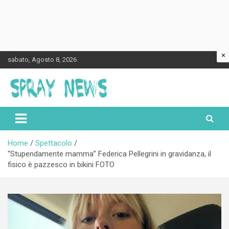
×
Skip
sabato, Agosto 8, 2026
to
content
Spraynews.it
Home
Spettacolo
“Stupendamente mamma” Federica Pellegrini in gravidanza, il
fisico è pazzesco in bikini FOTO