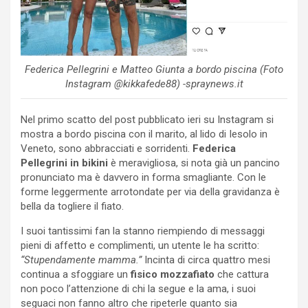
Federica Pellegrini e Matteo Giunta a bordo piscina (Foto
Instagram @kikkafede88) -spraynews.it
Nel primo scatto del post pubblicato ieri su Instagram si
mostra a bordo piscina con il marito, al lido di Iesolo in
Veneto, sono abbracciati e sorridenti.
Federica
Pellegrini in bikini
è meravigliosa, si nota già un pancino
pronunciato ma è davvero in forma smagliante. Con le
forme leggermente arrotondate per via della gravidanza è
bella da togliere il fiato.
I suoi tantissimi fan la stanno riempiendo di messaggi
pieni di affetto e complimenti, un utente le ha scritto:
“Stupendamente mamma.”
Incinta di circa quattro mesi
continua a sfoggiare un
fisico mozzafiato
che cattura
non poco l’attenzione di chi la segue e la ama, i suoi
seguaci non fanno altro che ripeterle quanto sia