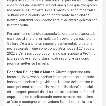
Da poche settimane
Federica Pellegrini
ha annunciato di
essere incinta, la notizia era nell’aria già da qualche giorno
ma mancava l’ufficialità. Lei e il marito si sono mostrati al
settimo cielo quando hanno confermato la splendida
notizia, entrambi non vedono l’ora di diventare genitori per
la prima volta.
Per anni hanno tenuto nascosta la loro storia d’amore, lui
era il suo allenatore, in molti però avevano già capito che
tra loro c’era anche un rapporto sentimentale oltre che
professionale. I due sono convolati a nozze il 27 agosto
2022 a Venezia, poco dopo hanno partecipato a
Pechino
Express
dove si sono classificati secondi e ora sono
pronti a metter su famiglia.
Federica Pellegrini e Matteo Giunta
aspettano una
bambina, lo avevano lasciato intuire proprio loro quando
hanno annunciato la gravidanza. Il sesso del bambino è
stato poi confermato dalla madre della ‘divina’ e da altri
chiari segnali postati da lei sui social. I tantissimi fan della
coppia stanno manifestando come sempre moltissimo
affetto e sostegno e non vedono l’ora di vedere la loro