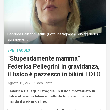
Federica Pellegrini selfie (Foto Instagram @kikkafede88) -
spraynews.it
SPETTACOLO
“Stupendamente mamma”
Federica Pellegrini in gravidanza,
il fisico è pazzesco in bikini FOTO
Agosto 12, 2023
Sara Fonte
Federica Pellegrini sfoggia un fisico mozzafiato in
dolce attesa, in bikini è bella da togliere il fiato e
manda il web in delirio.