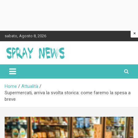
×
Skip
sabato, Agosto 8, 2026
to
content
Spraynews.it
Home
Attualità
Supermercati, arriva la svolta storica: come faremo la spesa a
breve