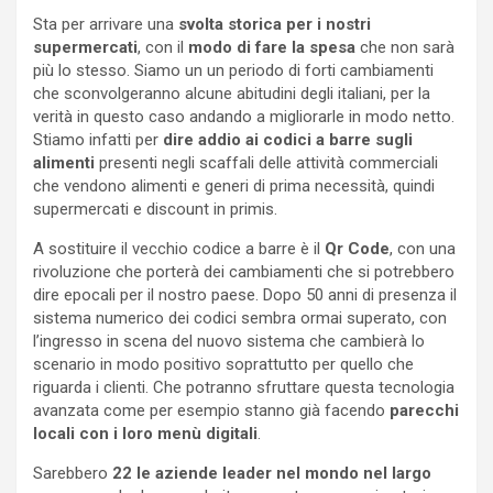
Sta per arrivare una
svolta storica per i nostri
supermercati
, con il
modo di fare la spesa
che non sarà
più lo stesso. Siamo un un periodo di forti cambiamenti
che sconvolgeranno alcune abitudini degli italiani, per la
verità in questo caso andando a migliorarle in modo netto.
Stiamo infatti per
dire addio ai codici a barre sugli
alimenti
presenti negli scaffali delle attività commerciali
che vendono alimenti e generi di prima necessità, quindi
supermercati e discount in primis.
A sostituire il vecchio codice a barre è il
Qr Code
, con una
rivoluzione che porterà dei cambiamenti che si potrebbero
dire epocali per il nostro paese. Dopo 50 anni di presenza il
sistema numerico dei codici sembra ormai superato, con
l’ingresso in scena del nuovo sistema che cambierà lo
scenario in modo positivo soprattutto per quello che
riguarda i clienti. Che potranno sfruttare questa tecnologia
avanzata come per esempio stanno già facendo
parecchi
locali con i loro menù digitali
.
Sarebbero
22 le aziende leader nel mondo nel largo