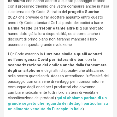
consumo
che hanno aderito a questo passaggio storico
con il prossimo triennio che vedrà comparire anche in Italia
il sistema dei Qr Code. Si tratta del
progetto Sunrise
2027
che prevede di far adottare appunto entro questo
anno i Qr Code standard Gs1 al posto dei codici a barre.
Barilla Nestlé Carrefour e tante altre big
sul mercato
hanno dato già la loro disponibilità, così come anche i
discount di primo piano non faranno mancare il loro
assenso in questa grande rivoluzione.
I Qr Code avranno la
funzione simile a quelli adottati
nell’emergenza Covid per ristoranti e bar
, con la
scannerizzazione del codice anche dalla fotocamera
degli smartphone
e degli altri dispositivi che utilizziamo
nella nostra quotidianità. Adesso attendiamo l’ufficialità del
passaggio con una serie di vantaggi per i consumatori e
comunque degli oneri per i produttori che dovranno
cambiare radicalmente tutti i loro sistemi di vendita e
classificazione dei prodotti (
qui vi abbiamo parlato di un
grande segreto che riguarda dei dettagli particolari su
un alimento venduto da Eurospin in Italia
).