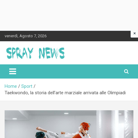
×
Skip
venerdì, Agosto 7, 2026
to
content
Spraynews.it
Home
Sport
Taekwondo, la storia dell’arte marziale arrivata alle Olimpiadi