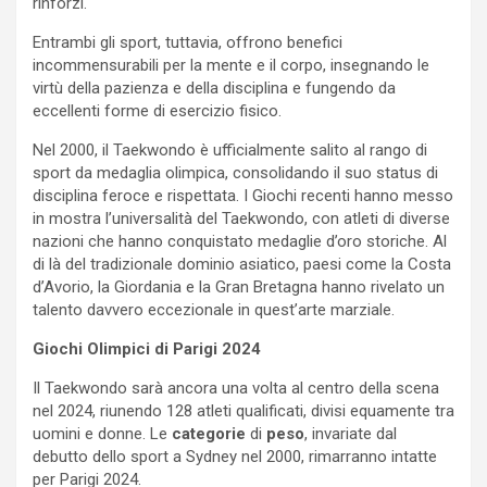
rinforzi.
Entrambi gli sport, tuttavia, offrono benefici
incommensurabili per la mente e il corpo, insegnando le
virtù della pazienza e della disciplina e fungendo da
eccellenti forme di esercizio fisico.
Nel 2000, il Taekwondo è ufficialmente salito al rango di
sport da medaglia olimpica, consolidando il suo status di
disciplina feroce e rispettata. I Giochi recenti hanno messo
in mostra l’universalità del Taekwondo, con atleti di diverse
nazioni che hanno conquistato medaglie d’oro storiche. Al
di là del tradizionale dominio asiatico, paesi come la Costa
d’Avorio, la Giordania e la Gran Bretagna hanno rivelato un
talento davvero eccezionale in quest’arte marziale.
Giochi Olimpici di Parigi 2024
Il Taekwondo sarà ancora una volta al centro della scena
nel 2024, riunendo 128 atleti qualificati, divisi equamente tra
uomini e donne. Le
categorie
di
peso
, invariate dal
debutto dello sport a Sydney nel 2000, rimarranno intatte
per Parigi 2024.