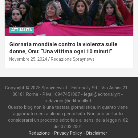
ATTUALITÀ
Giornata mondiale contro la violenza sulle
donne, Onu: “Una vittima ogni 10 minuti”
Novembre 25, 2024
Redazione Spraynews
Copyright © 2025 Spraynews.it - Editorially Srl - Via Assisi 21 -
00181 Roma - P.Iva 16947451007 - legal@editorially.it -
redazione@editorially.it
Questo blog non è una testata giornalistica, in quanto viene
aggiornato senza alcuna periodicità. Non può pertanto
considerarsi un prodotto editoriale ai sensi della legge n. 62
del 07.03.2001
Redazione
-
Privacy Policy
-
Disclaimer