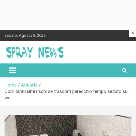
×
Skip
sabato, Agosto 8, 2026
to
content
Spraynews.it
Home
Attualità
Corri tantissimi rischi se trascorri parecchio tempo seduto sul
wc