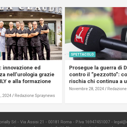
SPETTACOLO
c: innovazione ed
Prosegue la guerra di
a nell’urologia grazie
contro il “pezzotto”: c
ILY e alla formazione
rischia chi continua a 
Novembre 28, 2024
Redazione
, 2024
Redazione Spraynews
ially Srl - Via Assisi 21 - 00181 Roma - P.Iva 16947451007 - legal@edi