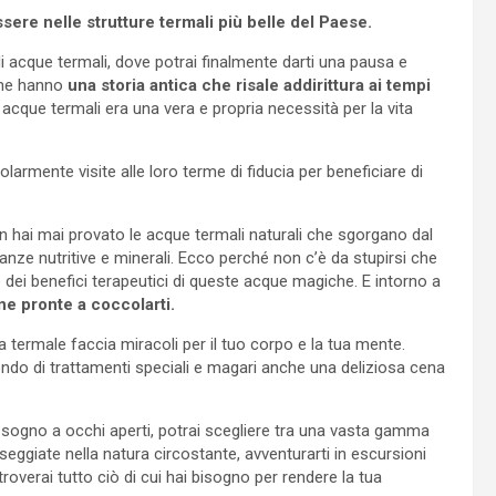
ssere nelle strutture termali più belle del Paese.
 di acque termali, dove potrai finalmente darti una pausa e
iane hanno
una storia antica che risale addirittura ai tempi
 acque termali era una vera e propria necessità per la vita
rmente visite alle loro terme di fiducia per beneficiare di
on hai mai provato le acque termali naturali che sgorgano dal
nze nutritive e minerali. Ecco perché non c’è da stupirsi che
e dei benefici terapeutici di queste acque magiche. E intorno a
e pronte a coccolarti.
ua termale faccia miracoli per il tuo corpo e la tua mente.
endo di trattamenti speciali e magari anche una deliziosa cena
 sogno a occhi aperti, potrai scegliere tra una vasta gamma
asseggiate nella natura circostante, avventurarti in escursioni
overai tutto ciò di cui hai bisogno per rendere la tua