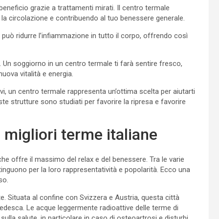
beneficio grazie a trattamenti mirati. Il centro termale
la circolazione e contribuendo al tuo benessere generale.
può ridurre l’infiammazione in tutto il corpo, offrendo così
 Un soggiorno in un centro termale ti farà sentire fresco,
uova vitalità e energia.
ivi, un centro termale rappresenta un’ottima scelta per aiutarti
este strutture sono studiati per favorire la ripresa e favorire
 migliori terme italiane
he offre il massimo del relax e del benessere. Tra le varie
stinguono per la loro rappresentatività e popolarità. Ecco una
so.
e. Situata al confine con Svizzera e Austria, questa città
e tedesca. Le acque leggermente radioattive delle terme di
ulla salute, in particolare in caso di osteoartrosi e disturbi