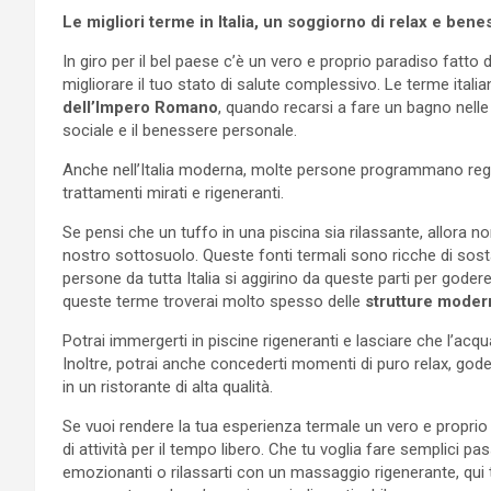
Le migliori terme in Italia, un soggiorno di relax e bene
In giro per il bel paese c’è un vero e proprio paradiso fatto
migliorare il tuo stato di salute complessivo. Le terme ital
dell’Impero Romano
, quando recarsi a fare un bagno nelle
sociale e il benessere personale.
Anche nell’Italia moderna, molte persone programmano regola
trattamenti mirati e rigeneranti.
Se pensi che un tuffo in una piscina sia rilassante, allora n
nostro sottosuolo. Queste fonti termali sono ricche di sosta
persone da tutta Italia si aggirino da queste parti per goder
queste terme troverai molto spesso delle
strutture modern
Potrai immergerti in piscine rigeneranti e lasciare che l’acq
Inoltre, potrai anche concederti momenti di puro relax, god
in un ristorante di alta qualità.
Se vuoi rendere la tua esperienza termale un vero e proprio
di attività per il tempo libero. Che tu voglia fare semplici p
emozionanti o rilassarti con un massaggio rigenerante, qui tr