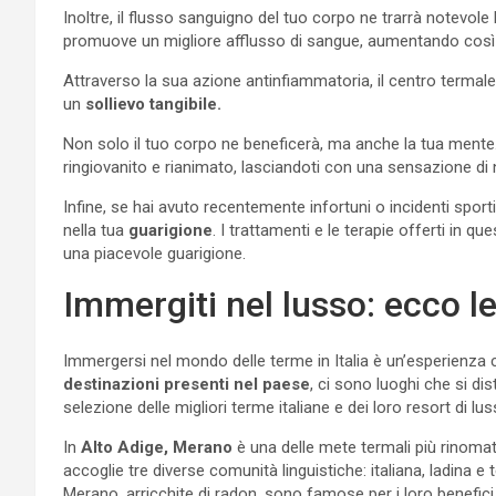
Inoltre, il flusso sanguigno del tuo corpo ne trarrà notevole 
promuove un migliore afflusso di sangue, aumentando così 
Attraverso la sua azione antinfiammatoria, il centro termale 
un
sollievo tangibile.
Non solo il tuo corpo ne beneficerà, ma anche la tua mente.
ringiovanito e rianimato, lasciandoti con una sensazione di n
Infine, se hai avuto recentemente infortuni o incidenti sport
nella tua
guarigione
. I trattamenti e le terapie offerti in qu
una piacevole guarigione.
Immergiti nel lusso: ecco le
Immergersi nel mondo delle terme in Italia è un’esperienza c
destinazioni presenti nel paese
, ci sono luoghi che si di
selezione delle migliori terme italiane e dei loro resort di lus
In
Alto Adige, Merano
è una delle mete termali più rinomat
accoglie tre diverse comunità linguistiche: italiana, ladina 
Merano, arricchite di radon, sono famose per i loro benefici s