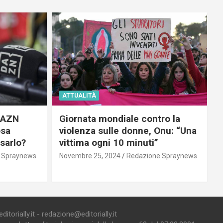
ATTUALITÀ
 DAZN
Giornata mondiale contro la
osa
violenza sulle donne, Onu: “Una
usarlo?
vittima ogni 10 minuti”
 Spraynews
Novembre 25, 2024
Redazione Spraynews
torially.it - redazione@editorially.it