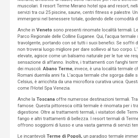
muscolari. Il resort Terme Merano hotel spa and resort, nel
servizi tra cui 25 piscine, saune, centri fitness e palestre. 
immergersi nel benessere totale, godendo delle comodità dell
Anche in
Veneto
sono presenti rinomate località termali. 
Parco Regionale delle Colline Euganee. Qui, l’acqua termal
travolgente, portando con sé tutti i suoi benefici. Se soffri 
non troverai luogo migliore per dare sollievo al tuo corpo.
elevate, agisce come un balsamo naturale per le tue vie respi
sensazione di affanno. Inoltre, i trattamenti con fanghi term
dei muscoli.
Abano Terme
, invece, è una località termale c
Romani duemila anni fa. L’acqua termale che sgorga dalle s
Celsius, è arricchita da una microflora curativa unica. Questa
come l’Hotel Spa Venezia.
Anche la
Toscana
offre numerose destinazioni termali. Tra
famose. Questa pittoresca città termale è rinomata per i trat
digestione. Oltre ai trattamenti termali, i visitatori delle 
fango e altri trattamenti di bellezza. I resort termali di Term
offrono soggiorni di lusso e una vasta gamma di servizi ter
Le incantevoli
Terme di Popoli,
un paradiso termale immerso