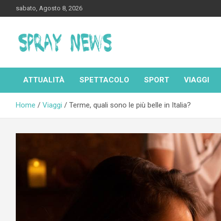
Skip
sabato, Agosto 8, 2026
to
content
Spraynews.it
ATTUALITÀ
SPETTACOLO
SPORT
VIAGGI
Home
Viaggi
Terme, quali sono le più belle in Italia?