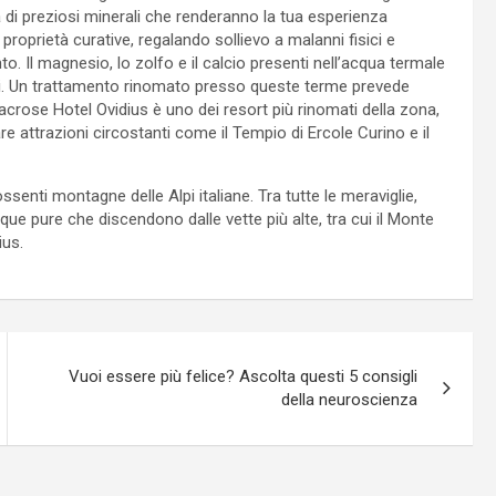
i preziosi minerali che renderanno la tua esperienza
roprietà curative, regalando sollievo a malanni fisici e
. Il magnesio, lo zolfo e il calcio presenti nell’acqua termale
ioni. Un trattamento rinomato presso queste terme prevede
antacrose Hotel Ovidius è uno dei resort più rinomati della zona,
re attrazioni circostanti come il Tempio di Ercole Curino e il
ssenti montagne delle Alpi italiane. Tra tutte le meraviglie,
que pure che discendono dalle vette più alte, tra cui il Monte
ius.
Vuoi essere più felice? Ascolta questi 5 consigli
della neuroscienza