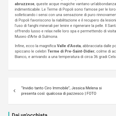
abruzzese
, queste acque magiche vantano un’abbondanza d
indimenticabile. Le Terme di Popoli sono famose per le loro p
solleticando i sensi con una sensazione di puro rinnovamento
di Popoli favoriscono la riabilitazione e il recupero da les
l’uso di fanghi minerali per lenire e rigenerare la pelle. Il S
offrendo lusso e relax nelle loro spa e permettendo di visita
Museo d’Arte di Sulmona.
Infine, ecco la magnifica
Valle d’Aosta
, abbracciata dalle po
spiccano le celebri
Terme di Pre-Saint-Didier
, colme di ac
Bianco, e arrivando a una temperatura di circa 36 gradi Cels
Navigazione
“Invidio tanto Ciro Immobile”, Jessica Melena si
articoli
presenta così: qualcosa di pazzesco | FOTO
Dai un'occhiata