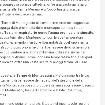
la suggestiva cornice cittadina, offre una vasta gamma di
Una visita alle Terme Merano è un’opportunità unica per
’hotel e dei piaceri termali.
Le Terme di Montegrotto si trovano immerse nel suggestivo
e sgorga dalle profondità delle montagne con una forza
di
affezioni respiratorie come l’asma cronica o la sinusite,
 L’acqua termale di Montegrotto, con le sue temperature
ratorie, lenendo i fastidi e liberandoti da quell’opprimente
ali contribuiscono a favorire il benessere dello scheletro e
he può vantare una storia millenaria, utilizzata anche dai
orgenti di Abano Terme, con una temperatura fino a 80 gradi
 località offre una vasta scelta di alloggi termali di lusso
 queste, le
Terme di Montecatini
a Pistoia sono tra le più
tamenti di benessere del fegato, dell’intestino e della
Terme di Montecatini possono godere di massaggi, saune, bagni di
e di Montecatini, tra cui il Tettuccio e l’Hotel Columbia,
mali.
 in uno scrigno naturale. Situate nell’incantevole regione