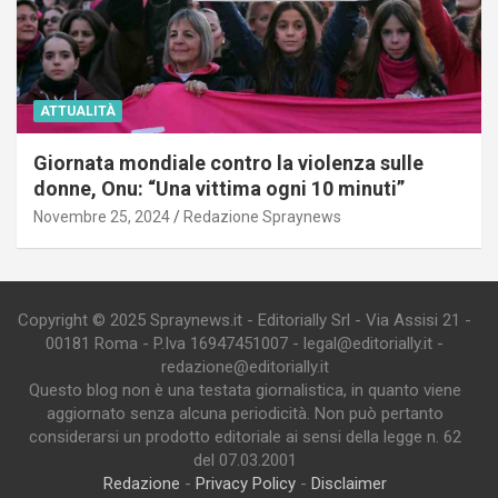
ATTUALITÀ
Giornata mondiale contro la violenza sulle
donne, Onu: “Una vittima ogni 10 minuti”
Novembre 25, 2024
Redazione Spraynews
Copyright © 2025 Spraynews.it - Editorially Srl - Via Assisi 21 -
00181 Roma - P.Iva 16947451007 - legal@editorially.it -
redazione@editorially.it
Questo blog non è una testata giornalistica, in quanto viene
aggiornato senza alcuna periodicità. Non può pertanto
considerarsi un prodotto editoriale ai sensi della legge n. 62
del 07.03.2001
Redazione
-
Privacy Policy
-
Disclaimer