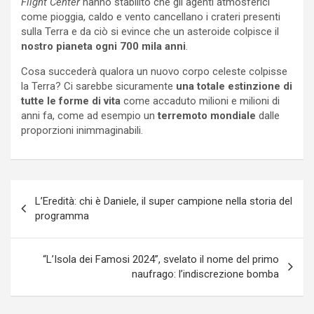
Flight Center
hanno stabilito che gli agenti atmosferici
come pioggia, caldo e vento cancellano i crateri presenti
sulla Terra e da ciò si evince che un asteroide colpisce il
nostro pianeta ogni 700 mila anni
.
Cosa succederà qualora un nuovo corpo celeste colpisse
la Terra? Ci sarebbe sicuramente
una totale estinzione di
tutte le forme di vita
come accaduto milioni e milioni di
anni fa, come ad esempio un
terremoto mondiale
dalle
proporzioni inimmaginabili.
Navigazione
L’Eredità: chi è Daniele, il super campione nella storia del
articoli
programma
“L’Isola dei Famosi 2024”, svelato il nome del primo
naufrago: l’indiscrezione bomba