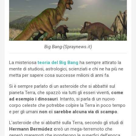
Big Bang-(Spraynews.it)
La misteriosa
teoria del Big Bang
ha sempre attirato la
mente di studiosi, astrologici, scienziati e chi ne ha più ne
metta per sapere cosa successe milioni di anni fa.
Si è sempre parlato di un asteroide che si abbatté sul
pianeta Terra, che spazzò via tutti gli esseri viventi,
come
ad esempio i dinosauri
. Intanto, si parla di un nuovo
corpo celeste che potrebbe colpire la Terra in poco tempo
e per gli umani
non ci sarebbe alcuna via di scampo
.
L’asteroide che si abbatté sulla Terra, secondo gli studi di
Hermann Bermúdez c
reò un mega-terremoto che
generò maremoti che inondarono le superfici dell’epoca.