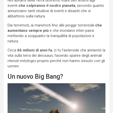
Noi abitanti della Terra dovremo stare ben attenti agli
eventi
che colpiranno il nostro pianeta
, secondo quanto
annunciano tanti studiosi di eventi e disastri che si
abbattono sulla natura.
Dai terremoti, ai maremoti fino alle piogge torrenziali
che
aumentano sempre più
e che inondano interi paesi
mettendo a soqquadro la tranquillità di popolazioni e
natura.
Circa
66 milioni di anni fa
, ci fu l’asteroide che annientò la
vita sulla terra dei dinosauri, facendo sparire degli animali
ritenuti mitologici proprio perché non hanno vissuto con gli
uomini.
Un nuovo Big Bang?