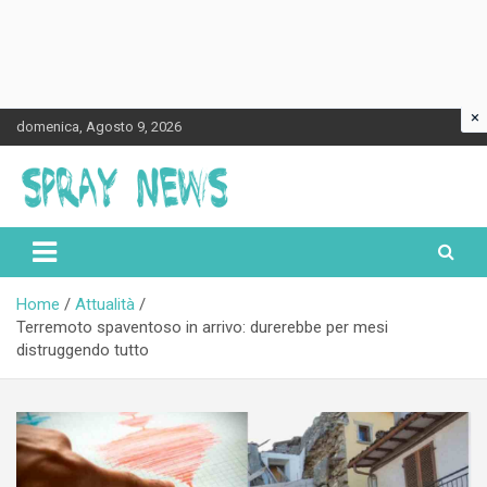
×
Skip
domenica, Agosto 9, 2026
to
content
Spraynews.it
Home
Attualità
Terremoto spaventoso in arrivo: durerebbe per mesi
distruggendo tutto