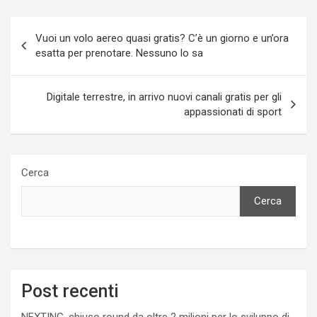
Navigazione
Vuoi un volo aereo quasi gratis? C’è un giorno e un’ora
articoli
esatta per prenotare. Nessuno lo sa
Digitale terrestre, in arrivo nuovi canali gratis per gli
appassionati di sport
Cerca
Cerca
Post recenti
NEXTING, chiuso round da oltre 2 milioni per lo sviluppo di