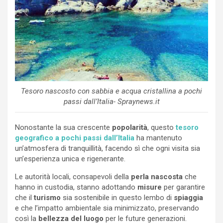
Tesoro nascosto con sabbia e acqua cristallina a pochi
passi dall’Italia- Spraynews.it
Nonostante la sua crescente
popolarità
, questo
tesoro
geografico a pochi passi dall’Italia
ha mantenuto
un’atmosfera di tranquillità, facendo sì che ogni visita sia
un’esperienza unica e rigenerante.
Le autorità locali, consapevoli della
perla nascosta
che
hanno in custodia, stanno adottando
misure
per garantire
che il
turismo
sia sostenibile in questo lembo di
spiaggia
e che l’impatto ambientale sia minimizzato, preservando
così la
bellezza del luogo
per le future generazioni.