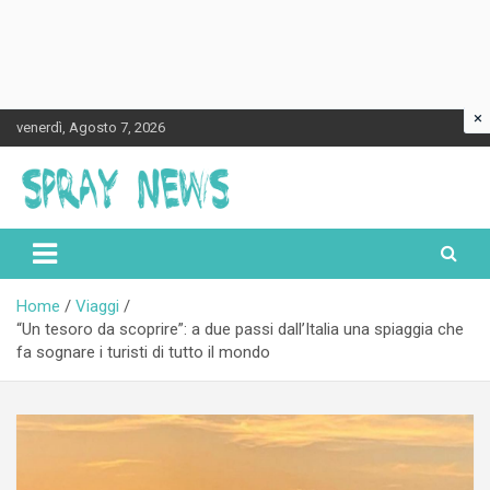
×
Skip
venerdì, Agosto 7, 2026
to
content
Spraynews.it
Home
Viaggi
“Un tesoro da scoprire”: a due passi dall’Italia una spiaggia che
fa sognare i turisti di tutto il mondo