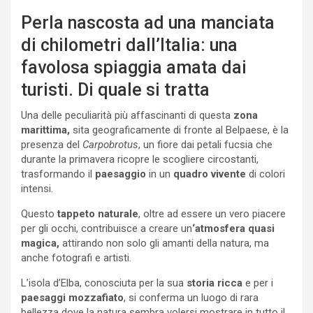
Perla nascosta ad una manciata
di chilometri dall’Italia: una
favolosa spiaggia amata dai
turisti. Di quale si tratta
Una delle peculiarità più affascinanti di questa
zona
marittima,
sita geograficamente di fronte al Belpaese, è la
presenza del
Carpobrotus
, un fiore dai petali fucsia che
durante la primavera ricopre le scogliere circostanti,
trasformando il
paesaggio
in un
quadro vivente
di colori
intensi.
Questo
tappeto naturale
, oltre ad essere un vero piacere
per gli occhi, contribuisce a creare un
‘atmosfera quasi
magica,
attirando non solo gli amanti della natura, ma
anche fotografi e artisti.
L’isola d’Elba, conosciuta per la sua
storia ricca
e per i
paesaggi mozzafiato
, si conferma un luogo di rara
bellezza dove la natura sembra volersi mostrare in tutto il