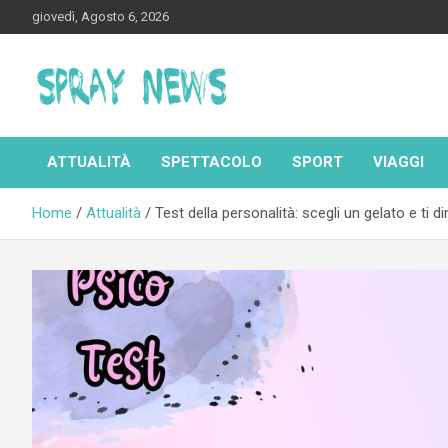
Skip
giovedì, Agosto 6, 2026
to
content
Spraynews.it
ATTUALITÀ
SPETTACOLO
SPORT
VIAGGI
Home
Attualità
Test della personalità: scegli un gelato e ti 