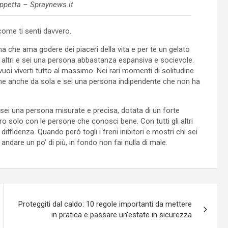
oppetta – Spraynews.it
come ti senti davvero.
a che ama godere dei piaceri della vita e per te un gelato
 altri e sei una persona abbastanza espansiva e socievole.
vuoi viverti tutto al massimo. Nei rari momenti di solitudine
bene anche da sola e sei una persona indipendente che non ha
a sei una persona misurate e precisa, dotata di un forte
ero solo con le persone che conosci bene. Con tutti gli altri
diffidenza. Quando però togli i freni inibitori e mostri chi sei
 andare un po’ di più, in fondo non fai nulla di male.
Proteggiti dal caldo: 10 regole importanti da mettere
in pratica e passare un’estate in sicurezza