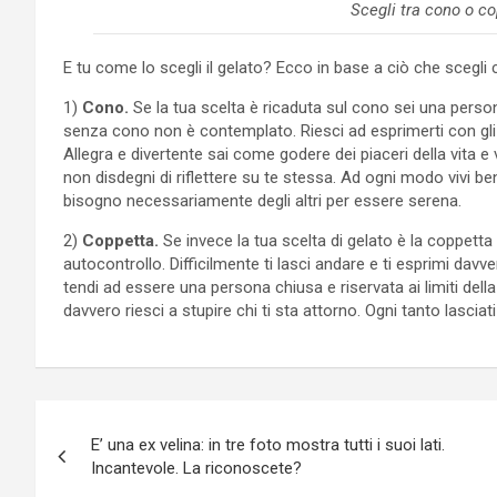
Scegli tra cono o c
E tu come lo scegli il gelato? Ecco in base a ciò che scegli 
1)
Cono.
Se la tua scelta è ricaduta sul cono sei una person
senza cono non è contemplato. Riesci ad esprimerti con gli
Allegra e divertente sai come godere dei piaceri della vita e 
non disdegni di riflettere su te stessa. Ad ogni modo vivi 
bisogno necessariamente degli altri per essere serena.
2)
Coppetta.
Se invece la tua scelta di gelato è la coppett
autocontrollo. Difficilmente ti lasci andare e ti esprimi davv
tendi ad essere una persona chiusa e riservata ai limiti della 
davvero riesci a stupire chi ti sta attorno. Ogni tanto lasciati
Navigazione
E’ una ex velina: in tre foto mostra tutti i suoi lati.
articoli
Incantevole. La riconoscete?