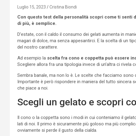
Luglio 15, 2023
Cristina Biondi
Con questo test della personalità scopri come ti senti da
di più, è semplice.
D’estate, con il caldo il consumo dei gelati aumenta in mani
magari di dolce, ma senza appesantirci. E la scelta di un tipo
del nostro carattere.
Ad esempio la
scelta fra cono e coppetta può essere ind
Scegliere allora fra una tipologia invece di un’altra ci rivela
Sembra banale, ma non lo è. Le scelte che facciamo sono di
Importante è però rispondere in maniera del tutto sincera se
che piace a noi.
Scegli un gelato e scopri co
Il cono o la coppetta sono i modi in cui conteniamo il gelato.
lati di noi. Il primo è sicuramente più goloso ma più comp
ovviamente si perde il gusto della cialda.